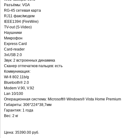
Разъёмы: VGA
RG-45 сетевая карта
RJ11 факс/модем
IEEE1394 (FireWire)
TV-out (S-Video)
Наушники
Микрофон
Express Card
Card-reader
3хUSB 2.0
Звук: 2 встроенных динамика
Сканер отпечатков пальцев: есть
Коммуникация:
Wi-fi 802.11b/g
Bluetooth® 2.0
Modem V.90, V.92
Lan 10/100
Операционная система: Microsoft® Windows® Vista Home Premium
Габариты: 306*224*38,7мм
Гарантия: 1 года
Вес: 2 кг
Цена: 35390.00 руб.