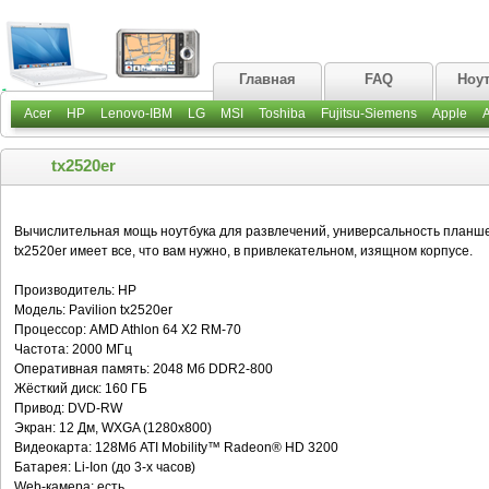
Главная
FAQ
Ноу
Acer
HP
Lenovo-IBM
LG
MSI
Toshiba
Fujitsu-Siemens
Apple
tx2520er
Вычислительная мощь ноутбука для развлечений, универсальность планшет
tx2520er имеет все, что вам нужно, в привлекательном, изящном корпусе.
Производитель: HP
Модель: Pavilion tx2520er
Процессор: AMD Athlon 64 X2 RM-70
Частота: 2000 МГц
Оперативная память: 2048 Мб DDR2-800
Жёсткий диск: 160 ГБ
Привод: DVD-RW
Экран: 12 Дм, WXGA (1280х800)
Видеокарта: 128Мб ATI Mobility™ Radeon® HD 3200
Батарея: Li-Ion (до 3-х часов)
Web-камера: есть