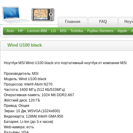
Главная
FAQ
Ноу
Acer
HP
Lenovo-IBM
LG
MSI
Toshiba
Fujitsu-Siemens
Apple
Wind U100 black
Ноутбук MSI Wind U100 black-это портативный ноутбук от компании MSI.
Производитель: MSI
Модель: Wind U100 black
Процессор: Intel® Atom N270
Частота: 1600 МГц (512 КБ/533МГц)
Оперативная память: 1024 Мб DDR2-667
Жёсткий диск: 120 ГБ
Привод: Опция
Экран: 10 Дм, WSVGA (1024x600)
Видеокарта: 128Мб Intel® GMA 950
Батарея: Li-Ion (до 3-х часов)
Web-камера: есть
Разъёмы: VGA