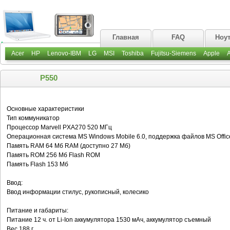
Главная
FAQ
Ноу
Acer
HP
Lenovo-IBM
LG
MSI
Toshiba
Fujitsu-Siemens
Apple
P550
Основные характеристики
Тип коммуникатор
Процессор Marvell PXA270 520 МГц
Операционная система MS Windows Mobile 6.0, поддержка файлов MS Offic
Память RAM 64 Мб RAM (доступно 27 Мб)
Память ROM 256 Мб Flash ROM
Память Flash 153 Мб
Ввод:
Ввод информации стилус, рукописный, колесико
Питание и габариты:
Питание 12 ч. от Li-Ion аккумулятора 1530 мАч, аккумулятор съемный
Вес 188 г