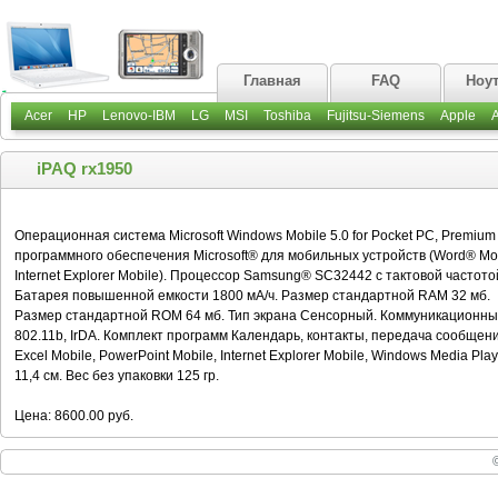
Главная
FAQ
Ноу
Acer
HP
Lenovo-IBM
LG
MSI
Toshiba
Fujitsu-Siemens
Apple
iPAQ rx1950
Операционная система Microsoft Windows Mobile 5.0 for Pocket PC, Premiu
программного обеспечения Microsoft® для мобильных устройств (Word® Mobi
Internet Explorer Mobile). Процессор Samsung® SC32442 с тактовой частото
Батарея повышенной емкости 1800 мА/ч. Размер стандартной RAM 32 мб.
Размер стандартной ROM 64 мб. Тип экрана Сенсорный. Коммуникацион
802.11b, IrDA. Комплект программ Календарь, контакты, передача сообщений
Excel Mobile, PowerPoint Mobile, Internet Explorer Mobile, Windows Media Playe
11,4 см. Вес без упаковки 125 гр.
Цена: 8600.00 руб.