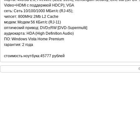
Video+HDMI с поддержкой HDCP); VGA
сеть: Cеть 10/100/1000 МБит/с (RJ-45);
чипсет: 800MHz 2Mb L2 Cache
модем: Модем 56 КБит/с (RJ-11)
оптический привод: DVD±RW [DVD-Supermulti]
аудиокарта: HDA (High Definition Audio)
ПО: Windows Vista Home Premium
гарантия: 2 года
стоимость ноутбука:45777 рублей