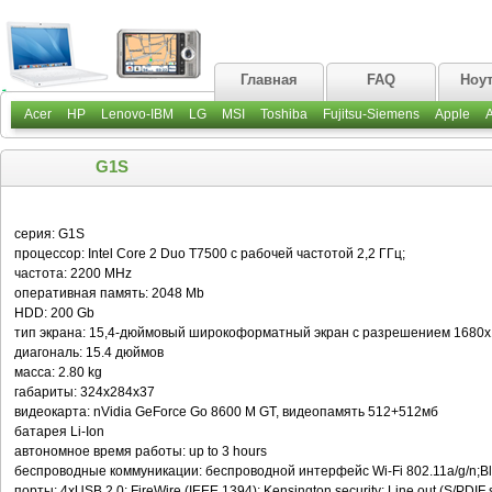
Главная
FAQ
Ноу
Acer
HP
Lenovo-IBM
LG
MSI
Toshiba
Fujitsu-Siemens
Apple
G1S
серия: G1S
процессор: Intel Core 2 Duo T7500 с рабочей частотой 2,2 ГГц;
частота: 2200 MHz
оперативная память: 2048 Mb
HDD: 200 Gb
тип экрана: 15,4-дюймовый широкоформатный экран с разрешением 1680х
диагональ: 15.4 дюймов
масса: 2.80 kg
габариты: 324x284x37
видеокарта: nVidia GeForce Go 8600 M GТ, видеопамять 512+512мб
батарея Li-Ion
автономное время работы: up to 3 hours
беспроводные коммуникации: беспроводной интерфейс Wi-Fi 802.11a/g/n;Blu
порты: 4xUSB 2.0; FireWire (IEEE 1394); Kensington security; Line out (S/PDIF s