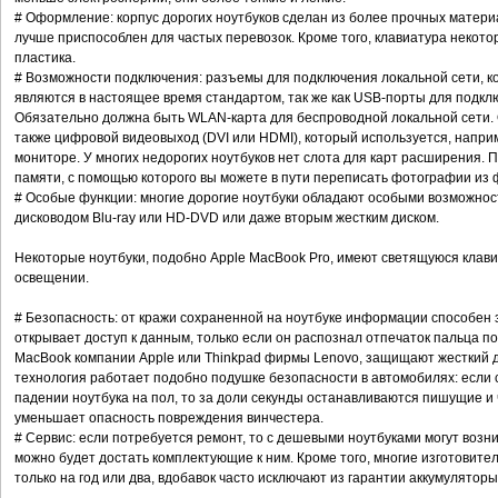
# Оформление: корпус дорогих ноутбуков сделан из более прочных материа
лучше приспособлен для частых перевозок. Кроме того, клавиатура некото
пластика.
# Возможности подключения: разъемы для подключения локальной сети, к
являются в настоящее время стандартом, так же как USB-порты для подкл
Обязательно должна быть WLAN-карта для беспроводной локальной сети. Од
также цифровой видеовыход (DVI или HDMI), который используется, напри
мониторе. У многих недорогих ноутбуков нет слота для карт расширения. 
памяти, с помощью которого вы можете в пути переписать фотографии из 
# Особые функции: многие дорогие ноутбуки обладают особыми возможнос
дисководом Blu-ray или HD-DVD или даже вторым жестким диском.
Некоторые ноутбуки, подобно Apple MacBook Pro, имеют светящуюся клавиа
освещении.
# Безопасность: от кражи сохраненной на ноутбуке информации способен 
открывает доступ к данным, только если он распознал отпечаток пальца п
MacBook компании Apple или Thinkpad фирмы Lenovo, защищают жесткий д
технология работает подобно подушке безопасности в автомобилях: если 
падении ноутбука на пол, то за доли секунды останавливаются пишущие и 
уменьшает опасность повреждения винчестера.
# Сервис: если потребуется ремонт, то с дешевыми ноутбуками могут возник
можно будет достать комплектующие к ним. Кроме того, многие изготовите
только на год или два, вдобавок часто исключают из гарантии аккумуляторы