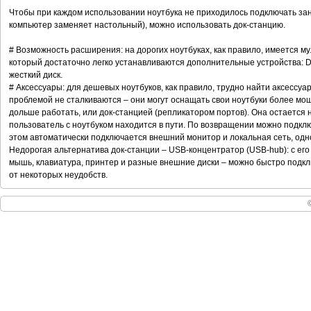
Чтобы при каждом использовании ноутбука не приходилось подключать зан
компьютер заменяет настольный), можно использовать док-станцию.
# Возможность расширения: на дорогих ноутбуках, как правило, имеется му
который достаточно легко устанавливаются дополнительные устройства: D
жесткий диск.
# Аксессуары: для дешевых ноутбуков, как правило, трудно найти аксессуа
проблемой не сталкиваются – они могут оснащать свои ноутбуки более м
дольше работать, или док-станцией (репликатором портов). Она остается н
пользователь с ноутбуком находится в пути. По возвращении можно подкл
этом автоматически подключается внешний монитор и локальная сеть, од
Недорогая альтернатива док-станции – USB-концентратор (USB-hub): с его
мышь, клавиатура, принтер и разные внешние диски – можно быстро подклю
от некоторых неудобств.