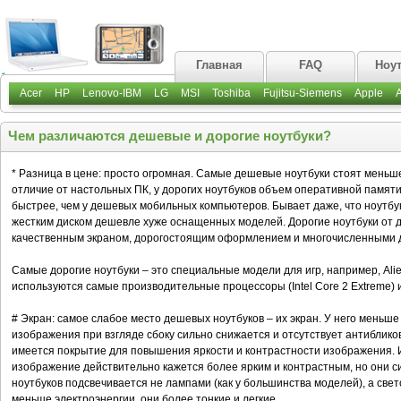
Главная
FAQ
Ноу
Acer
HP
Lenovo-IBM
LG
MSI
Toshiba
Fujitsu-Siemens
Apple
Чем различаются дешевые и дорогие ноутбуки?
* Разница в цене: просто огромная. Самые дешевые ноутбуки стоят меньш
отличие от настольных ПК, у дорогих ноутбуков объем оперативной памяти
быстрее, чем у дешевых мобильных компьютеров. Бывает даже, что ноутб
жестким диском дешевле хуже оснащенных моделей. Дорогие ноутбуки от 
качественным экраном, дорогостоящим оформлением и многочисленными
Самые дорогие ноутбуки – это специальные модели для игр, например, Alie
используются самые производительные процессоры (Intel Core 2 Extreme) и
# Экран: самое слабое место дешевых ноутбуков – их экран. У него меньше
изображения при взгляде сбоку сильно снижается и отсутствует антиблико
имеется покрытие для повышения яркости и контрастности изображения. И
изображение действительно кажется более ярким и контрастным, но они си
ноутбуков подсвечивается не лампами (как у большинства моделей), а све
меньше электроэнергии, они более тонкие и легкие.