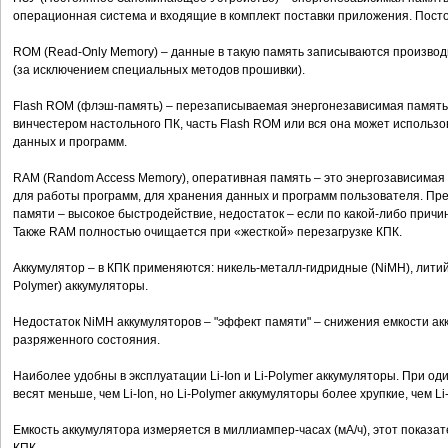
операционная система и входящие в комплект поставки приложения. Пост
ROM (Read-Only Memory) – данные в такую память записываются производ
(за исключением специальных методов прошивки).
Flash ROM (флэш-память) – перезаписываемая энергонезависимая память.
винчестером настольного ПК, часть Flash ROM или вся она может использ
данных и программ.
RAM (Random Access Memory), оперативная память – это энергозависимая 
для работы программ, для хранения данных и программ пользователя. Пр
памяти – высокое быстродействие, недостаток – если по какой-либо причи
Также RAM полностью очищается при «жесткой» перезагрузке КПК.
Аккумулятор – в КПК применяются: никель-металл-гидридные (NiMH), литий-
Polymer) аккумуляторы.
Недостаток NiMH аккумуляторов – "эффект памяти" – снижения емкости ак
разряженного состояния.
Наиболее удобны в эксплуатации Li-Ion и Li-Polymer аккумуляторы. При од
весят меньше, чем Li-Ion, но Li-Polymer аккумуляторы более хрупкие, чем Li-
Емкость аккумулятора измеряется в миллиампер-часах (мА/ч), этот показ