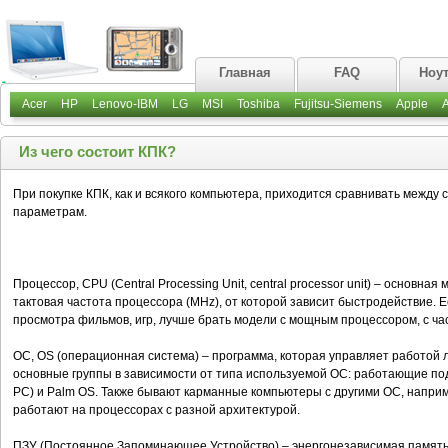
Главная
FAQ
Ноу
Acer
HP
Lenovo-IBM
LG
MSI
Toshiba
Fujitsu-Siemens
Apple
Из чего состоит КПК?
При покупке КПК, как и всякого компьютера, приходится сравнивать между
параметрам.
Процессор, CPU (Central Processing Unit, central processor unit) – основн
тактовая частота процессора (MHz), от которой зависит быстродействие. 
просмотра фильмов, игр, лучше брать модели с мощным процессором, с ча
ОС, OS (операционная система) – программа, которая управляет работой 
основные группы в зависимости от типа используемой ОС: работающие под
PC) и Palm OS. Также бывают карманные компьютеры с другими ОС, наприме
работают на процессорах с разной архитектурой.
ПЗУ (Постоянное Запоминающее Устройство) – энергонезависимая память