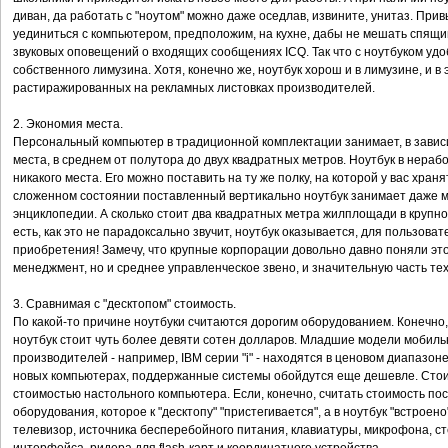
диван, да работать с "ноутом" можно даже оседлав, извините, унитаз. Пр
уединиться с компьютером, предположим, на кухне, дабы не мешать спящим
звуковых оповещений о входящих сообщениях ICQ. Так что с ноутбуком удо
собственного лимузина. Хотя, конечно же, ноутбук хорош и в лимузине, и в 
растиражированных на рекламных листовках производителей.
2. Экономия места.
Персональный компьютер в традиционной комплектации занимает, в завис
места, в среднем от полутора до двух квадратных метров. Ноутбук в нера
никакого места. Его можно поставить на ту же полку, на которой у вас хран
сложенном состоянии поставленный вертикально ноутбук занимает даже м
энциклопедии. А сколько стоит два квадратных метра жилплощади в крупно
есть, как это не парадоксально звучит, ноутбук оказывается, для пользов
приобретения! Замечу, что крупные корпорации довольно давно поняли это 
менеджмент, но и среднее управленческое звено, и значительную часть те
3. Сравнимая с "десктопом" стоимость.
По какой-то причине ноутбуки считаются дорогим оборудованием. Конечно
ноутбук стоит чуть более девяти сотен долларов. Младшие модели мобиль
производителей - например, IBM серии "i" - находятся в ценовом диапазон
новых компьютерах, поддержанные системы обойдутся еще дешевле. Стои
стоимостью настольного компьютера. Если, конечно, считать стоимость по
оборудования, которое к "десктопу" "пристегивается", а в ноутбук "встрое
телевизор, источника бесперебойного питания, клавиатуры, микрофона, сте