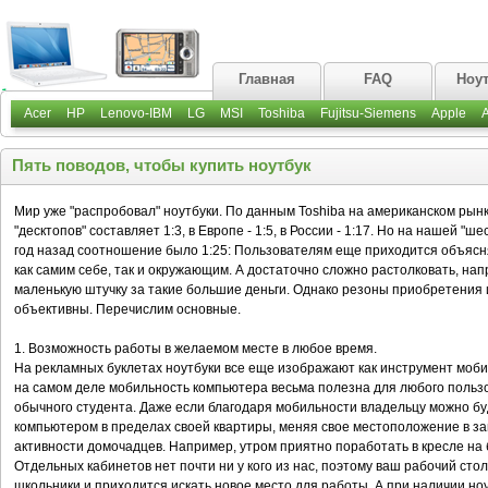
Главная
FAQ
Ноу
Acer
HP
Lenovo-IBM
LG
MSI
Toshiba
Fujitsu-Siemens
Apple
Пять поводов, чтобы купить ноутбук
Мир уже "распробовал" ноутбуки. По данным Toshiba на американском ры
"десктопов" составляет 1:3, в Европе - 1:5, в России - 1:17. Но на нашей "
год назад соотношение было 1:25: Пользователям еще приходится объясня
как самим себе, так и окружающим. А достаточно сложно растолковать, нап
маленькую штучку за такие большие деньги. Однако резоны приобретения
объективны. Перечислим основные.
1. Возможность работы в желаемом месте в любое время.
На рекламных буклетах ноутбуки все еще изображают как инструмент моби
на самом деле мобильность компьютера весьма полезна для любого пользо
обычного студента. Даже если благодаря мобильности владельцу можно бу
компьютером в пределах своей квартиры, меняя свое местоположение в за
активности домочадцев. Например, утром приятно поработать в кресле на 
Отдельных кабинетов нет почти ни у кого из нас, поэтому ваш рабочий сто
школьники и приходится искать новое место для работы. А при наличии ноу