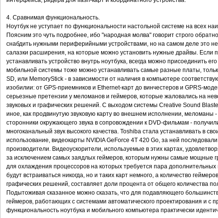
интерфейса, ридера для flash-карт и координатного устройства.
4. Сравнимая функциональность.
Ноутбук не уступает по функциональности настольной системе на всех н
Поясним это чуть подробнее, ибо "народная молва" говорит строго обратно
снабдить нужными периферийными устройствами, но на самом деле это не
салазки расширения, на которые можно установить нужные драйвы. Если п
устанавливать устройство внутрь ноутбука, всегда можно присоединить его
мобильной системы тоже можно устанавливать самые разные платы, тольк
SD, или MemoryStick - в зависимости от наличия в компьютере соответств
изобилии: от GPS-приемников и Ethernet-карт до винчестеров и GPRS-моде
серьезные претензии у меломанов и геймеров, которые жаловались на нев
звуковых и графических решений. С выходом системы Creative Sound Blaster
иное, как продвинутую звуковую карту во внешнем исполнении, меломаны - 
сторонники окружающего звука в сопровождении к DVD-фильмам - получили
многоканальный звук высокого качества. Toshiba стала устанавливать в св
использование, видеокарты NVIDIA GeForce 4T 420 Go, за ней последовали
производители. Видеоускорители, используемые в этих картах, удовлетв
за исключением самых заядлых геймеров, которым нужны самые мощные г
для охлаждения процессоров на которых требуется пара дополнительных
будут встраиваться никогда, но и таких карт немного, а количество геймер
графических решений, составляет доли процента от общего количества п
Подытоживая сказанное можно сказать, что для подавляющего большинств
геймеров, работающих с системами автоматического проектирования и с 
функциональность ноутбука и мобильного компьютера практически иденти