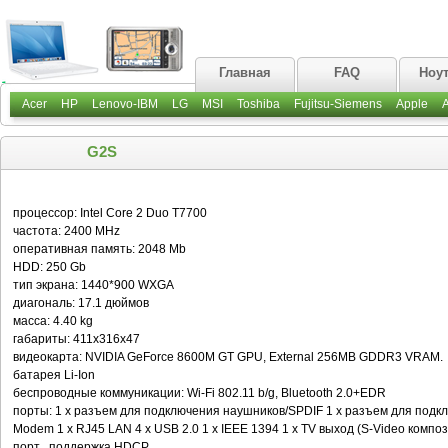
Главная
FAQ
Ноу
Acer
HP
Lenovo-IBM
LG
MSI
Toshiba
Fujitsu-Siemens
Apple
G2S
процессор: Intel Core 2 Duo T7700
частота: 2400 MHz
оперативная память: 2048 Mb
HDD: 250 Gb
тип экрана: 1440*900 WXGA
диагональ: 17.1 дюймов
масса: 4.40 kg
габариты: 411x316x47
видеокарта: NVIDIA GeForce 8600M GT GPU, External 256MB GDDR3 VRAM.
батарея Li-Ion
беспроводные коммуникации: Wi-Fi 802.11 b/g, Bluetooth 2.0+EDR
порты: 1 x разъем для подключения наушников/SPDIF 1 x разъем для подк
Modem 1 x RJ45 LAN 4 x USB 2.0 1 x IEEE 1394 1 x TV выход (S-Video композ
порт , поддержка HDCP