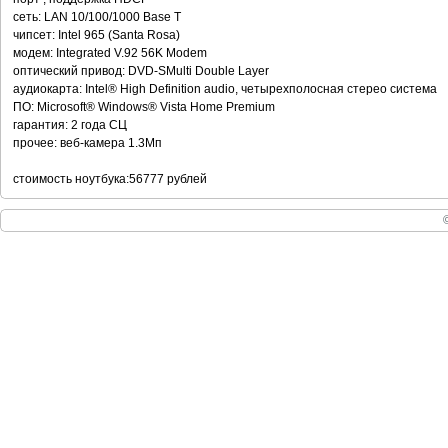
сеть: LAN 10/100/1000 Base T
чипсет: Intel 965 (Santa Rosa)
модем: Integrated V.92 56K Modem
оптический привод: DVD-SMulti Double Layer
аудиокарта: Intel® High Definition audio, четырехполосная стерео система
ПО: Microsoft® Windows® Vista Home Premium
гарантия: 2 года СЦ
прочее: веб-камера 1.3Мп
стоимость ноутбука:56777 рублей