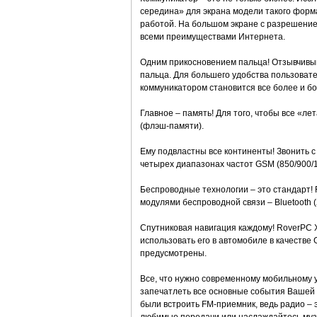
середина» для экрана модели такого форм
работой. На большом экране с разрешением
всеми преимуществами Интернета.
Одним прикосновением пальца! Отзывчивы
пальца. Для большего удобства пользоват
коммуникатором становится все более и бо
Главное – память! Для того, чтобы все «л
(флэш-памяти).
Ему подвластны все континенты! Звонить с
четырех диапазонах частот GSM (850/900/
Беспроводные технологии – это стандарт
модулями беспроводной связи – Bluetooth (2
Спутниковая навигация каждому! RoverPC X
использовать его в автомобиле в качестве 
предусмотрены.
Все, что нужно современному мобильному 
запечатлеть все основные события Вашей 
были встроить FM-приемник, ведь радио – 