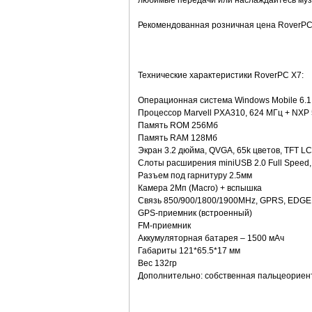
любимые передачи или наслаждайтесь музы
Рекомендованная розничная цена RoverPC Х7
Технические характеристики RoverPC X7:
Операционная система Windows Mobile 6.1 
Процессор Marvell PXA310, 624 МГц + NXP
Память ROM 256Мб
Память RAM 128Мб
Экран 3.2 дюйма, QVGA, 65k цветов, TFT L
Слоты расширения miniUSB 2.0 Full Speed,
Разъем под гарнитуру 2.5мм
Камера 2Мп (Macro) + вспышка
Связь 850/900/1800/1900MHz, GPRS, EDGE; B
GPS-приемник (встроенный)
FM-приемник
Аккумуляторная батарея – 1500 мАч
Габариты 121*65.5*17 мм
Вес 132гр
Дополнительно: собственная пальцеориен