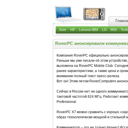
Главн
Acer
HP
Lenovo-IBM
LG
MSI
Tosh
RoverPC анонсировали коммуника
Компания RoverPC официально анонсирова
Раньше мы уже писали об этом устройстве
выложена на RoverPC Mobile Club. Сегодн
ранее характеристики, а также цена и сро
вниманию полный текст пресс-релиза.
Вот он! Этим летом RoverComputers анонс
Сейчас в России нет ни одного коммуникато
тактовой частотой 624 МГц. Работает ком
Professional.
RoverPC X7 можно сравнить с хорошо «за
образ технологически мощной и стильной 
Коммуникатор – это не только бизнес! Исс