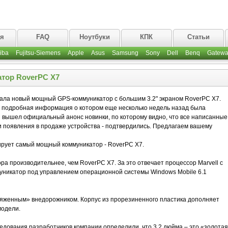
ая
FAQ
Ноутбуки
КПК
Статьи
iba
Fujitsu-Siemens
Apple
Asus
Samsung
Sony
Dell
Benq
Gatewa
тор RoverPC X7
ла новый мощный GPS-коммуникатор с большим 3.2" экраном RoverPC X7.
, подробная информация о котором еще несколько недель назад была
я вышел официальный анонс новинки, по которому видно, что все написанные
ки появления в продаже устройства - подтвердились. Предлагаем вашему
ирует самый мощный коммуникатор - RoverPC X7.
ра производительнее, чем RoverPC X7. За это отвечает процессор Marvell с
муникатор под управлением операционной системы Windows Mobile 6.1
ряженным» внедорожником. Корпус из прорезиненного пластика дополняет
модели.
ледования разработчиков компании определили, что 3.2 дюйма – это «золотая