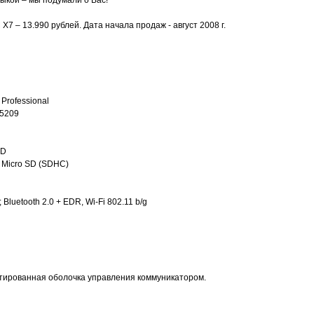
кой – мы подумали о Вас!
 – 13.990 рублей. Дата начала продаж - август 2008 г.
Professional
 5209
CD
 Micro SD (SDHC)
luetooth 2.0 + EDR, Wi-Fi 802.11 b/g
тированная оболочка управления коммуникатором.