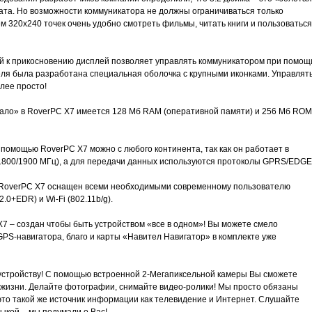
ата. Но возможности коммуникатора не должны ограничиваться только
 320x240 точек очень удобно смотреть фильмы, читать книги и пользоваться
й к прикосновению дисплей позволяет управлять коммуникатором при помощ
еля была разработана специальная оболочка с крупными иконками. Управлят
лее просто!
етало» в RoverPC X7 имеется 128 Мб RAM (оперативной памяти) и 256 Мб ROM
 помощью RoverPC X7 можно с любого континента, так как он работает в
1800/1900 МГц), а для передачи данных используются протоколы GPRS/EDGE
! RoverPC X7 оснащен всеми необходимыми современному пользователю
.0+EDR) и Wi-Fi (802.11b/g).
7 – создан чтобы быть устройством «все в одном»! Вы можете смело
GPS-навигатора, благо и карты «Навител Навигатор» в комплекте уже
устройству! С помощью встроенной 2-Мегапиксельной камеры Вы сможете
жизни. Делайте фотографии, снимайте видео-ролики! Мы просто обязаны
это такой же источник информации как телевидение и Интернет. Слушайте