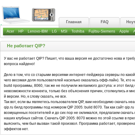
Главная
FAQ
Ноу
Acer
HP
Lenovo-IBM
LG
MSI
Toshiba
Fujitsu-Siemens
Apple
Не работает QIP?
У вас не работает QIP? Пишет, что ваша версия не достаточно нова и тр
вопроса найдено!
Дело в том, что со старыми версиями интернет-пейджера серверы по какой-
чего весомая доля пользователей насильно оказалась офф-лайн). Те, кто
build программы, 8060, так же не получили желаемого доступа: и этот билд
невозможности коннекта, только без объяснения причин, столкнулись и мно
й версии. Но, к слову сказать, не все.
Так вот, если вы являетесь пользователем QIP, вам необходимо скачать 
qip.ru билд программы под номером QIP 2005: build 8070. Так как сайт qip.
возмущенных посетителей и до сих пор не оклимался, предлагаем скачать
наших клубных сайтов. Скачать QIP 2005: 8070 можно по этой ссылке в пр
выяснить, чем был вызван такой произвол. Программа работает, провере
эффектов нет.