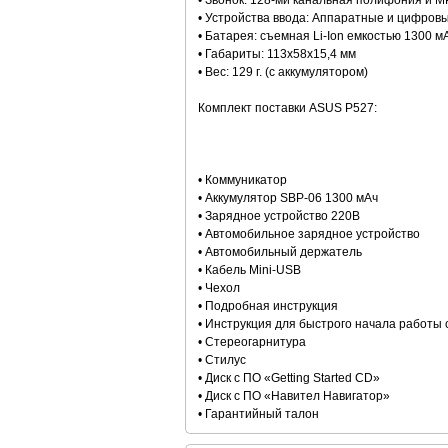
• Звонок: 128-ми канальная полифония и M
• Устройства ввода: Аппаратные и цифровы
• Батарея: съемная Li-Ion емкостью 1300 м
• Габариты: 113x58x15,4 мм
• Вес: 129 г. (c аккумулятором)
Комплект поставки ASUS P527:
• Коммуникатор
• Аккумулятор SBP-06 1300 мАч
• Зарядное устройство 220В
• Автомобильное зарядное устройство
• Автомобильный держатель
• Кабель Mini-USB
• Чехол
• Подробная инструкция
• Инструкция для быстрого начала работы 
• Стереогарнитура
• Стилус
• Диск с ПО «Getting Started CD»
• Диск с ПО «Навител Навигатор»
• Гарантийный талон