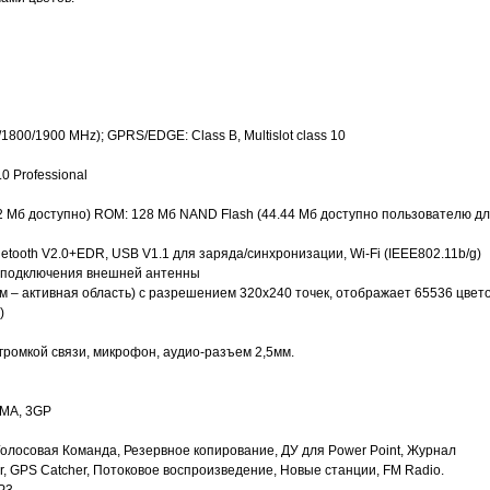
800/1900 MHz); GPRS/EDGE: Class B, Multislot class 10
0 Professional
2 Мб доступно) ROM: 128 Мб NAND Flash (44.44 Мб доступно пользователю д
etooth V2.0+EDR, USB V1.1 для заряда/синхронизации, Wi-Fi (IEEE802.11b/g)
ля подключения внешней антенны
мм – активная область) c разрешением 320х240 точек, отображает 65536 цвето
)
громкой связи, микрофон, аудио-разъем 2,5мм.
WMA, 3GP
олосовая Команда, Резервное копирование, ДУ для Power Point, Журнал
er, GPS Catcher, Потоковое воспроизведение, Новые станции, FM Radio.