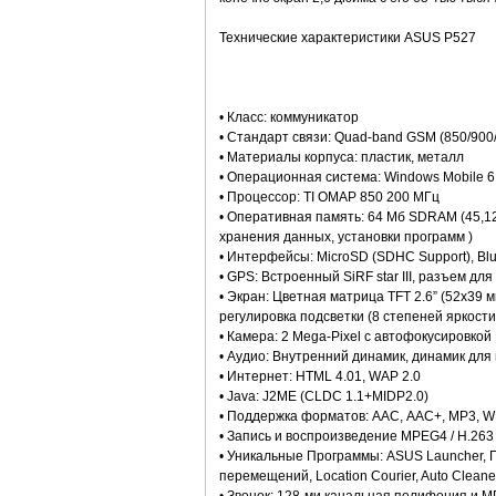
Технические характеристики ASUS P527
• Класс: коммуникатор
• Стандарт связи: Quad-band GSM (850/900/1
• Материалы корпуса: пластик, металл
• Операционная система: Windows Mobile 6.
• Процессор: TI OMAP 850 200 МГц
• Оперативная память: 64 Мб SDRAM (45,1
хранения данных, установки программ )
• Интерфейсы: MicroSD (SDHC Support), Blu
• GPS: Встроенный SiRF star III, разъем д
• Экран: Цветная матрица TFT 2.6” (52x39 
регулировка подсветки (8 степеней яркости
• Камера: 2 Mega-Pixel с автофокусировкой
• Аудио: Внутренний динамик, динамик для 
• Интернет: HTML 4.01, WAP 2.0
• Java: J2ME (CLDC 1.1+MIDP2.0)
• Поддержка форматов: ААС, ААС+, МР3, 
• Запись и воспроизведение MPEG4 / H.263
• Уникальные Программы: ASUS Launcher, Г
перемещений, Location Courier, Auto Clean