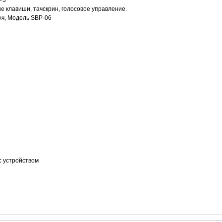
P3
е клавиши, тачскрин, голосовое управление.
Ач, Модель SBP-06
с устройством