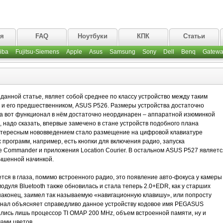
ая
FAQ
Ноутбуки
КПК
Статьи
iba
Fujitsu-Siemens
Apple
Asus
Samsung
Sony
Dell
Benq
Gatewa
данной статье, являет собой среднее по классу устройство между таким
 и его предшественником, ASUS P526. Размеры устройства достаточно
 а вот функционал в нём достаточно неординарен – аппаратной изюминкой
, надо сказать, впервые замечено в стане устройств подобного плана
нтересным нововведением стало размещение на цифровой клавиатуре
программ, например, есть кнопки для включения радио, запуска
ice Commander и приложения Location Courier. В остальном ASUS P527 являетс
чшенной начинкой.
тся в глаза, помимо встроенного радио, это появление авто-фокуса у камеры
одуля Bluetooth также обновилась и стала теперь 2.0+EDR, как у старших
 наконец, заимел так называемую «навигационную клавишу», или попросту
онал объясняет справедливо данное устройству кодовое имя PEGASUS
ись лишь процессор TI OMAP 200 MHz, объем встроенной памяти, ну и
чами цветов.