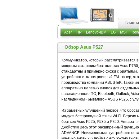
Главн
Acer
HP
Lenovo-IBM
LG
MSI
Tosh
Обзор Asus P527
Коммуникатор, который рассматривается в 
мощным «старшим братом», как Asus P750,
стандартны и примерно схожи с братьями,
устройства стал встроенный FM-тюнер, что
производства компании ASUSTeK. Также и
аппаратных целевых кнопок для отдельных 
навигационного ПО, Bluetooth, Outlook, Vo
наследником «бывалого» ASUS Р526, c улу
Из заметных улучшений первое, что бросае
модуля беспроводной связи Wi-Fi. Версия м
братьев Asus P525, P535 и P750. Аппарат,
джойстик! Весь этот расширенный функци
ADVANCE. Неизменными в устройстве остал
конечно экран 2,6 дюйма с его 65-тью тыся