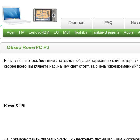
Главная
FAQ
Ноу
Acer
HP
Lenovo-IBM
LG
MSI
Toshiba
Fujitsu-Siemens
Apple
Обзор RoverPC P6
Если вы являетесь большим знатоком в области карманных компьютеров и к
скорее всего, вы клянете нас, на чем свет стоит, за очень "своевременный"
RoverPC P6
Да, примерно так выглядел RoverPC P6 несколько лет назад. Нам, к сожале