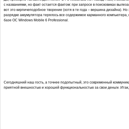
с названиями, но факт остается фактом: при запросе в поисковиках выле
вот это кирпичеподобное творение (хотя в те года – вершина дизайна). Но
разрядке аккумулятора терялось все содержимое карманного компьютера, 
базе ОС Windows Mobile 6 Professional.
Сегодняшний наш гость, а точнее подопытный, это современный коммуник
приятной внешностью и хорошей функциональностью за свои деньги. Итак,