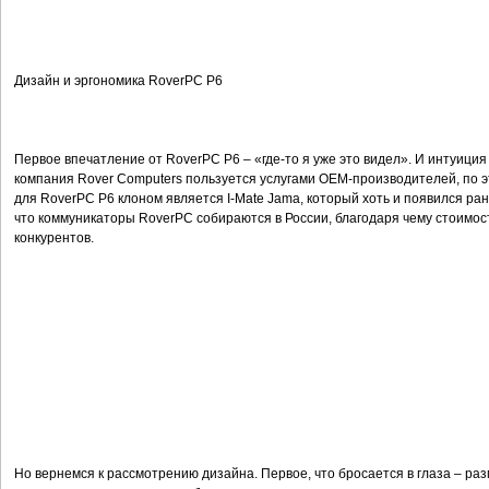
Дизайн и эргономика RoverPC P6
Первое впечатление от RoverPC P6 – «где-то я уже это видел». И интуиция 
компания Rover Computers пользуется услугами OEM-производителей, по эт
для RoverPC P6 клоном является I-Mate Jama, который хоть и появился ран
что коммуникаторы RoverPC собираются в России, благодаря чему стоимост
конкурентов.
Но вернемся к рассмотрению дизайна. Первое, что бросается в глаза – ра