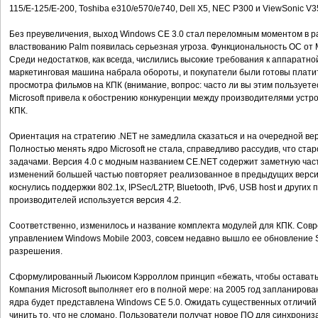
115/E-125/E-200, Toshiba e310/e570/e740, Dell X5, NEC P300 и ViewSonic V3
Без преувеличения, выход Windows CE 3.0 стал переломным моментом в р
властвованию Palm появилась серьезная угроза. Функциональность ОС от M
Среди недостатков, как всегда, числились высокие требования к аппаратн
маркетинговая машина набрала обороты, и покупатели были готовы плати
просмотра фильмов на КПК (внимание, вопрос: часто ли вы этим пользует
Microsoft привела к обострению конкуренции между производителями устро
КПК.
Ориентация на стратегию .NET не замедлила сказаться и на очередной ве
Полностью менять ядро Microsoft не стала, справедливо рассудив, что ст
задачами. Версия 4.0 с модным названием CE.NET содержит заметную час
изменений большей частью повторяет реализованное в предыдущих верси
коснулись поддержки 802.1x, IPSec/L2TP, Bluetooth, IPv6, USB host и друг
производителей используется версия 4.2.
Соответственно, изменилось и название комплекта модулей для КПК. Сов
управлением Windows Mobile 2003, совсем недавно вышло ее обновление S
разрешения.
Сформулированный Льюисом Кэрроллом принцип «бежать, чтобы оставатьс
Компания Microsoft выполняет его в полной мере: на 2005 год запланирова
ядра будет представлена Windows CE 5.0. Ожидать существенных отличий 
чинить то, что не сломано. Пользователи получат новое ПО для синхронизаци