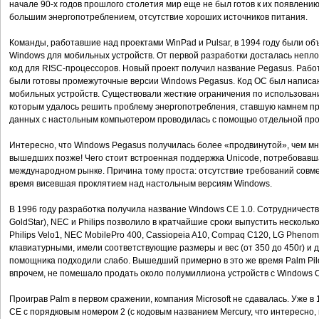
начале 90-х годов прошлого столетия мир еще не был готов к их появлени
большим энергопотреблением, отсутствие хороших источников питания.
Команды, работавшие над проектами WinPad и Pulsar, в 1994 году были о
Windows для мобильных устройств. От первой разработки досталась непло
код для RISC-процессоров. Новый проект получил название Pegasus. Работ
были готовы промежуточные версии Windows Pegasus. Код ОС был написан
мобильных устройств. Существовали жесткие ограничения по использова
которым удалось решить проблему энергопотребления, ставшую камнем п
данных с настольным компьютером проводилась с помощью отдельной прог
Интересно, что Windows Pegasus получилась более «продвинутой», чем м
вышедших позже! Чего стоит встроенная поддержка Unicode, потребовавша
международном рынке. Причина тому проста: отсутствие требований совм
время висевшая проклятием над настольным версиям Windows.
В 1996 году разработка получила название Windows CE 1.0. Сотрудничество
GoldStar), NEC и Philips позволило в кратчайшие сроки выпустить несколько
Philips Velo1, NEC MobilePro 400, Cassiopeia A10, Compaq C120, LG Phen
клавиатурными, имели соответствующие размеры и вес (от 350 до 450г) и 
помощника подходили слабо. Вышедший примерно в это же время Palm Pilo
впрочем, не помешало продать около полумиллиона устройств с Windows C
Проиграв Palm в первом сражении, компания Microsoft не сдавалась. Уже в
CE с порядковым номером 2 (с кодовым названием Mercury, что интересно,