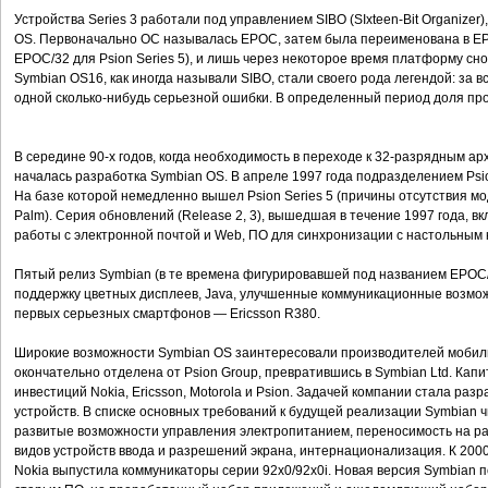
Устройства Series 3 работали под управлением SIBO (SIxteen-Bit Organize
OS. Первоначально ОС называлась EPOC, затем была переименована в EP
EPOC/32 для Psion Series 5), и лишь через некоторое время платформу сн
Symbian OS16, как иногда называли SIBO, стали своего рода легендой: за 
одной сколько-нибудь серьезной ошибки. В определенный период доля прод
В середине 90-х годов, когда необходимость в переходе к 32-разрядным а
началась разработка Symbian OS. В апреле 1997 года подразделением Psio
На базе которой немедленно вышел Psion Series 5 (причины отсутствия моде
Palm). Серия обновлений (Release 2, 3), вышедшая в течение 1997 года, 
работы с электронной почтой и Web, ПО для синхронизации с настольным
Пятый релиз Symbian (в те времена фигурировавшей под названием EPOC/3
поддержку цветных дисплеев, Java, улучшенные коммуникационные возмож
первых серьезных смартфонов — Ericsson R380.
Широкие возможности Symbian OS заинтересовали производителей мобильн
окончательно отделена от Psion Group, превратившись в Symbian Ltd. Ка
инвестиций Nokia, Ericsson, Motorola и Psion. Задачей компании стала ра
устройств. В списке основных требований к будущей реализации Symbian 
развитые возможности управления электропитанием, переносимость на р
видов устройств ввода и разрешений экрана, интернационализация. К 2000 
Nokia выпустила коммуникаторы серии 92x0/92x0i. Новая версия Symbian 