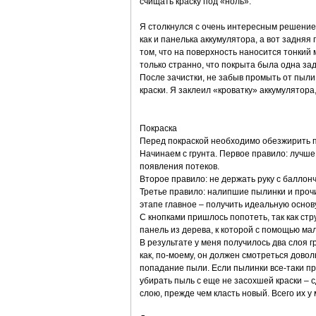
счищать краску под «ноль».
Я столкнулся с очень интересным решение
как и панелька аккумулятора, а вот задня
том, что на поверхность наносится тонкий
только странно, что покрыта была одна за
После зачистки, не забыв промыть от пыли
краски. Я заклеил «кроватку» аккумулятора
Покраска
Перед покраской необходимо обезжирить п
Начинаем с грунта. Первое правило: лучше
появления потеков.
Второе правило: не держать руку с баллонч
Третье правило: налипшие пылинки и проч
этапе главное – получить идеальную основу
С кнопками пришлось попотеть, так как стр
панель из дерева, к которой с помощью м
В результате у меня получилось два слоя г
как, по-моему, он должен смотреться довол
попадание пыли. Если пылинки все-таки про
убирать пыль с еще не засохшей краски – 
слою, прежде чем класть новый. Всего их у