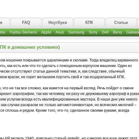
ая
FAQ
Ноутбуки
КПК
Статьи
iba
Fujitsu-Siemens
Apple
Asus
Samsung
Sony
Dell
Benq
Gatewa
КПК в домашних условиях)
ом ношении покрывается царапинами и сколами. Тогда владелец карманного
ть, как есть или что-то сделать с покоцанным корпусом машинки. Один из
чески отсутствуют статьи данной тематики, и, как следствие, обычный
ком краски, не горит желанием портить свой и так исцарапанный КПК.
 что не так все сложно, как кажется на первый взгляд. Речь пойдет о смене
риант аэрографии, так как человеку, ни разу не державшему аэрограф в руках
воим услугам всегда есть квалифицированные мастера. В наши дни уже никого
 как случаи раскраски не только автомотоинвентаря, но всяческих мелочей –
я сплошь и рядом. Кроме того, что-то, сделанное своими руками, всегда
ы HP модель 1940, довольно старый девайс, но у многих все еще лежит этот