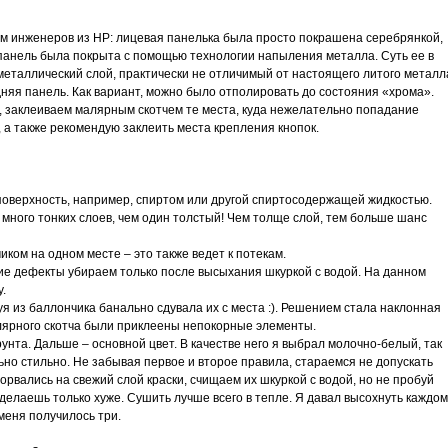
м инженеров из HP: лицевая панелька была просто покрашена серебрянкой,
я панель была покрыта с помощью технологии напыления металла. Суть ее в
 металлический слой, практически не отличимый от настоящего литого металл
дняя панель. Как вариант, можно было отполировать до состояния «хрома».
, заклеиваем малярным скотчем те места, куда нежелательно попадание
, а также рекомендую заклеить места крепления кнопок.
оверхность, например, спиртом или другой спиртосодержащей жидкостью.
 много тонких слоев, чем один толстый! Чем толще слой, тем больше шанс
иком на одном месте – это также ведет к потекам.
ие дефекты убираем только после высыхания шкуркой с водой. На данном
.
уя из баллончика банально сдувала их с места :). Решением стала наклонная
алярного скотча были приклеены непокорные элементы.
рунта. Дальше – основной цвет. В качестве него я выбрал молочно-белый, так
ьно стильно. Не забывая первое и второе правила, стараемся не допускать
рвались на свежий слой краски, счищаем их шкуркой с водой, но не пробуй
сделаешь только хуже. Сушить лучше всего в тепле. Я давал высохнуть каждом
 меня получилось три.