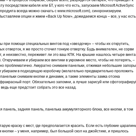
 – в процессе покраски, скорее всего, разрядится батарея, что приведет к
у посредством кабеля или БТ, у кого что есть, запускаем Microsoft ActiveSync
родукта всегда можно скачать с www.microsoft.com), синхронизируем.
Выставляем опции и жмем «Back Up Now», дожидаемся конца – все, у нас есть
ы при помощи специальных винтов под «звездочку» – чтобы их открутить,
х отверток, я же просто сточил тонкую отвертку. Будь внимателен, не сорви
т, и неизвестно, переживет ли это ваш КПК. На крышке нашлось четыре винта
 Откручиваем и убираем все винтики в укромное место, чтобы не потерять, –
ьно проблематично. Аккуратно снимаем панельки, отжимая небольшие запоры
 и убираем в подходящую коробочку (желательно предварительно проложить
 панельки снимаем кнопки и динамик, а также элементы замка отсека
фракрасный порт. Обязательно запомни, а лучше зарисуй или сфотографиру
 ведь еще предстоит собрать это все назад.
я панель, задняя панель, панелька аккумуляторного блока, все кнопки, в том
тарую краску с мест, где предполагается красить. Если есть глубокие царапин
им кнопки – у меня, например, был большой скол на джойстике, и пришлось