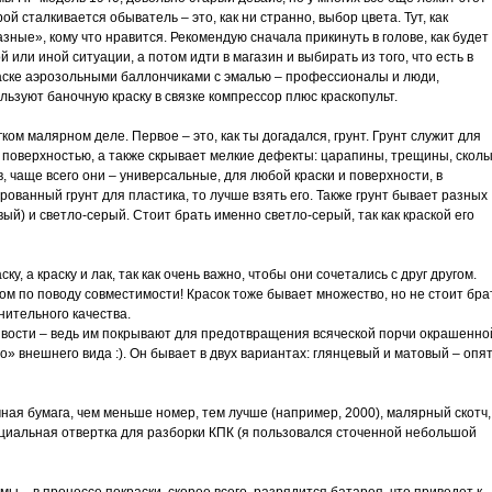
ой сталкивается обыватель – это, как ни странно, выбор цвета. Тут, как
азные», кому что нравится. Рекомендую сначала прикинуть в голове, как будет
й или иной ситуации, а потом идти в магазин и выбирать из того, что есть в
раске аэрозольными баллончиками с эмалью – профессионалы и люди,
ользуют баночную краску в связке компрессор плюс краскопульт.
ком малярном деле. Первое – это, как ты догадался, грунт. Грунт служит для
 поверхностью, а также скрывает мелкие дефекты: царапины, трещины, сколы
 чаще всего они – универсальные, для любой краски и поверхности, в
ованный грунт для пластика, то лучше взять его. Также грунт бывает разных
ый) и светло-серый. Стоит брать именно светло-серый, так как краской его
у, а краску и лак, так как очень важно, чтобы они сочетались с друг другом.
м по поводу совместимости! Красок тоже бывает множество, но не стоит бра
нительного качества.
вости – ведь им покрывают для предотвращения всяческой порчи окрашенно
» внешнего вида :). Он бывает в двух вариантах: глянцевый и матовый – опя
ая бумага, чем меньше номер, тем лучше (например, 2000), малярный скотч,
пециальная отвертка для разборки КПК (я пользовался сточенной небольшой