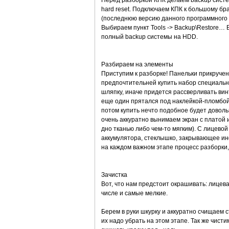
Перед разборкой КПК делаем backup системы
hard reset. Подключаем КПК к большому брат
(последнюю версию данного программного п
Выбираем пункт Tools -> Backup\Restore… 
полный backup системы на HDD.
Разбираем на элементы
Приступим к разборке! Панельки прикручен
предпочтительней купить набор специальны
шляпку, иначе придется рассверливать вин
еще один прятался под наклейкой-пломбой.
потом купить нечто подобное будет довол
очень аккуратно вынимаем экран с платой
дно тканью либо чем-то мягким). С лицевой
аккумулятора, стеклышко, закрывающее ин
на каждом важном этапе процесс разборки,
Зачистка
Вот, что нам предстоит окрашивать: лицева
числе и самые мелкие.
Берем в руки шкурку и аккуратно счищаем с
их надо убрать на этом этапе. Так же чист