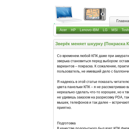
Главн
Acer
HP
Lenovo-IBM
LG
MSI
Tosh
Зверёк меняет шкурку (Покраска 
Со временем любой КПК даже при аккуратн
зверька становиться перед выбором: остави
вариантов – покраска. К сожалению, практи
пользователь, не имевший дело с баллончи
Я надеюсь в этой статье показать читателю,
цвета панельки КПК – я не рассматриваю ва
нереально сделать что-то хорошее, но к т
не удивишь заказом на разрисовку PDA, так
мышек, телефонов и так далее – встречаютс
приятно.
Подготовка
В качестве подопытного был взят КПК фирм