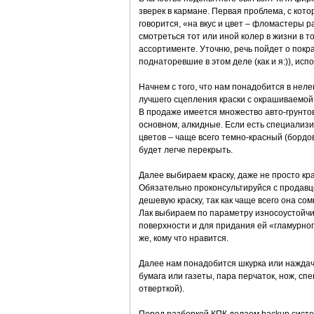
зверек в кармане. Первая проблема, с котор
говорится, «на вкус и цвет – фломастеры р
смотреться тот или иной колер в жизни в то
ассортименте. Уточню, речь пойдет о пок
поднаторевшие в этом деле (как и я:)), исп
Начнем с того, что нам понадобится в нелег
лучшего сцепления краски с окрашиваемой
В продаже имеется множество авто-грунтов,
основном, алкидные. Если есть специализир
цветов – чаще всего темно-красный (бордов
будет легче перекрыть.
Далее выбираем краску, даже не просто краск
Обязательно проконсультируйся с продавцо
дешевую краску, так как чаще всего она сом
Лак выбираем по параметру износоустойчи
поверхности и для придания ей «гламурного
же, кому что нравится.
Далее нам понадобится шкурка или наждачн
бумага или газеты, пара перчаток, нож, с
отверткой).