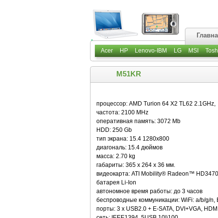
Главн
Acer
HP
Lenovo-IBM
LG
MSI
Tosh
M51KR
процессор: AMD Turion 64 X2 TL62 2.1GHz,
частота: 2100 MHz
оперативная память: 3072 Mb
HDD: 250 Gb
тип экрана: 15.4 1280x800
диагональ: 15.4 дюймов
масса: 2.70 kg
габариты: 365 x 264 x 36 мм.
видеокарта: ATI Mobility® Radeon™ HD34
батарея Li-Ion
автономное время работы: до 3 часов
беспроводные коммуникации: WiFi: a/b/g/n, 
порты: 3 x USB2.0 + E-SATA, DVI+VGA, HDMI
сеть: IEEE1394, 5USB,10\\100