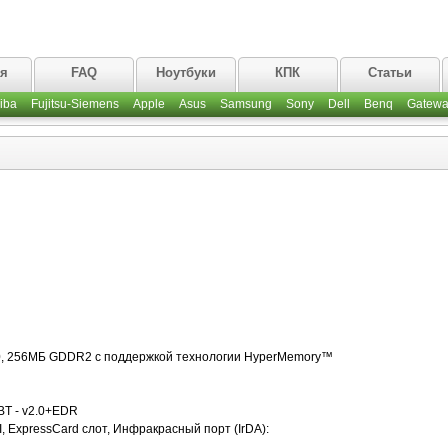
ая
FAQ
Ноутбуки
КПК
Статьи
iba
Fujitsu-Siemens
Apple
Asus
Samsung
Sony
Dell
Benq
Gatewa
70, 256МБ GDDR2 с поддержкой технологии HyperMemory™
BT - v2.0+EDR
, ExpressCard слот, Инфракрасный порт (IrDA):