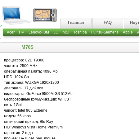
Главная
FAQ
Ноу
Acer
HP
Lenovo-IBM
LG
MSI
Toshiba
Fujitsu-Siemens
Apple
M70S
процессор: C2D T9300
частота: 2500 MHz
оперативная память: 4096 Mb
HDD: 1024 Gb
тип экрана: WUXGA 1920x1200
диагональ: 17 дюймов
видеокарта: GeForce 9500M GS 512Mb
беспроводные коммуникации: WiFi/BT
сеть: 1Gbit
чипсет: Intel 965 Exterme
модем: 56 kbps
оптический привод: Blu Ray
ПО: Windovs Vista Home Premium
гарантия: 2 года
прочее: TV-Tuner, bag, mouse