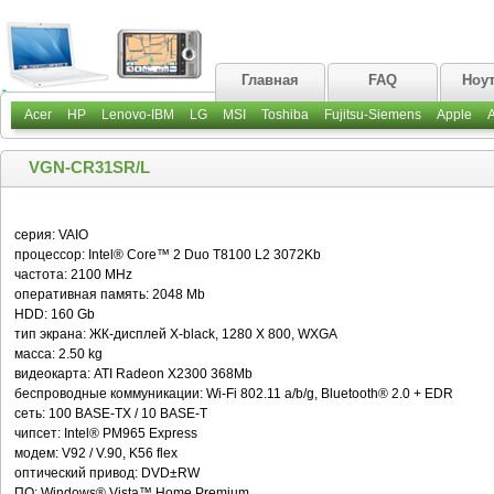
Главная
FAQ
Ноу
Acer
HP
Lenovo-IBM
LG
MSI
Toshiba
Fujitsu-Siemens
Apple
VGN-CR31SR/L
серия: VAIO
процессор: Intel® Core™ 2 Duo T8100 L2 3072Kb
частота: 2100 MHz
оперативная память: 2048 Mb
HDD: 160 Gb
тип экрана: ЖК-дисплей X-black, 1280 X 800, WXGA
масса: 2.50 kg
видеокарта: ATI Radeon X2300 368Mb
беспроводные коммуникации: Wi-Fi 802.11 a/b/g, Bluetooth® 2.0 + EDR
сеть: 100 BASE-TX / 10 BASE-T
чипсет: Intel® PM965 Express
модем: V92 / V.90, K56 flex
оптический привод: DVD±RW
ПО: Windows® Vista™ Home Premium