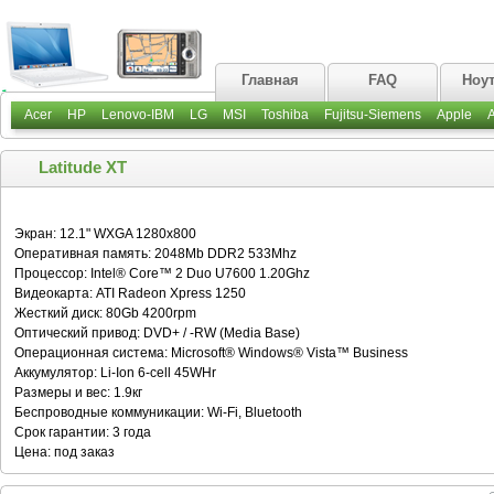
Главная
FAQ
Ноу
Acer
HP
Lenovo-IBM
LG
MSI
Toshiba
Fujitsu-Siemens
Apple
Latitude XT
Экран: 12.1" WXGA 1280x800
Оперативная память: 2048Mb DDR2 533Mhz
Процессор: Intel® Core™ 2 Duo U7600 1.20Ghz
Видеокарта: ATI Radeon Xpress 1250
Жесткий диск: 80Gb 4200rpm
Оптический привод: DVD+ / -RW (Media Base)
Операционная система: Microsoft® Windows® Vista™ Business
Аккумулятор: Li-Ion 6-cell 45WHr
Размеры и вес: 1.9кг
Беспроводные коммуникации: Wi-Fi, Bluetooth
Срок гарантии: 3 года
Цена: под заказ