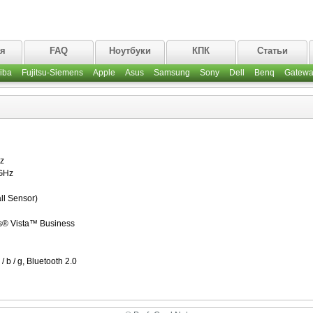
ая
FAQ
Ноутбуки
КПК
Статьи
iba
Fujitsu-Siemens
Apple
Asus
Samsung
Sony
Dell
Benq
Gatewa
z
GHz
l Sensor)
s® Vista™ Business
b / g, Bluetooth 2.0