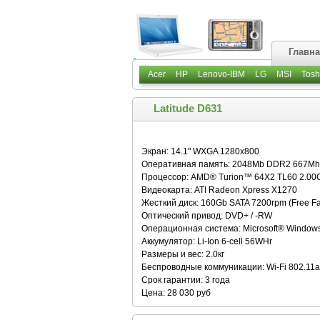
Главн
Acer
HP
Lenovo-IBM
LG
MSI
Tosh
Latitude D631
Экран: 14.1" WXGA 1280x800
Оперативная память: 2048Mb DDR2 667Mh
Процессор: AMD® Turion™ 64X2 TL60 2.00
Видеокарта: ATI Radeon Xpress X1270
Жесткий диск: 160Gb SATA 7200rpm (Free Fal
Оптический привод: DVD+ / -RW
Операционная система: Microsoft® Window
Аккумулятор: Li-Ion 6-cell 56WHr
Размеры и вес: 2.0кг
Беспроводные коммуникации: Wi-Fi 802.11a / 
Срок гарантии: 3 года
Цена: 28 030 руб