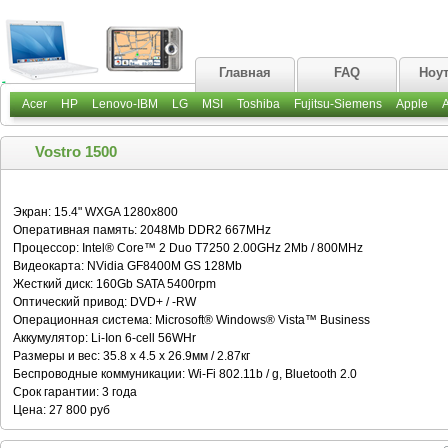
Главная
FAQ
Ноу
Acer
HP
Lenovo-IBM
LG
MSI
Toshiba
Fujitsu-Siemens
Apple
Vostro 1500
Экран: 15.4" WXGA 1280x800
Оперативная память: 2048Mb DDR2 667MHz
Процессор: Intel® Core™ 2 Duo T7250 2.00GHz 2Mb / 800MHz
Видеокарта: NVidia GF8400M GS 128Mb
Жесткий диск: 160Gb SATA 5400rpm
Оптический привод: DVD+ / -RW
Операционная система: Microsoft® Windows® Vista™ Business
Аккумулятор: Li-Ion 6-cell 56WHr
Размеры и вес: 35.8 x 4.5 x 26.9мм / 2.87кг
Беспроводные коммуникации: Wi-Fi 802.11b / g, Bluetooth 2.0
Срок гарантии: 3 года
Цена: 27 800 руб