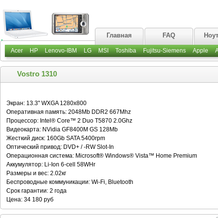
Главная
FAQ
Ноу
Acer
HP
Lenovo-IBM
LG
MSI
Toshiba
Fujitsu-Siemens
Apple
Vostro 1310
Экран: 13.3" WXGA 1280x800
Оперативная память: 2048Mb DDR2 667Mhz
Процессор: Intel® Core™ 2 Duo T5870 2.0Ghz
Видеокарта: NVidia GF8400M GS 128Mb
Жесткий диск: 160Gb SATA 5400rpm
Оптический привод: DVD+ / -RW Slot-In
Операционная система: Microsoft® Windows® Vista™ Home Premium
Аккумулятор: Li-Ion 6-cell 58WHr
Размеры и вес: 2.02кг
Беспроводные коммуникации: Wi-Fi, Bluetooth
Срок гарантии: 2 года
Цена: 34 180 руб