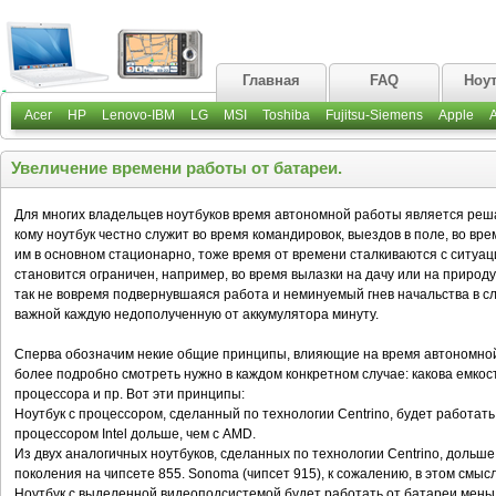
Главная
FAQ
Ноу
Acer
HP
Lenovo-IBM
LG
MSI
Toshiba
Fujitsu-Siemens
Apple
Увеличение времени работы от батареи.
Для многих владельцев ноутбуков время автономной работы является реш
кому ноутбук честно служит во время командировок, выездов в поле, во вре
им в основном стационарно, тоже время от времени сталкиваются с ситуаци
становится ограничен, например, во время вылазки на дачу или на природу,
так не вовремя подвернувшаяся работа и неминуемый гнев начальства в с
важной каждую недополученную от аккумулятора минуту.
Сперва обозначим некие общие принципы, влияющие на время автономной 
более подробно смотреть нужно в каждом конкретном случае: какова емкост
процессора и пр. Вот эти принципы:
Ноутбук с процессором, сделанный по технологии Centrino, будет работать
процессором Intel дольше, чем с AMD.
Из двух аналогичных ноутбуков, сделанных по технологии Centrino, дольш
поколения на чипсете 855. Sonoma (чипсет 915), к сожалению, в этом смысл
Ноутбук с выделенной видеоподсистемой будет работать от батареи меньш