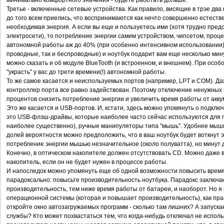
минимально комфортного значения - будете работать дольше.
Третье - включенные сетевые устройства. Как правило, висящие в трэе дв
до того всем приелись, что воспринимаются как нечто совершенно естестве
необходимая энергия. А если вы еще и пользуетесь ими (хотя трудно предс
электросети), то потребление энергии самим устройством, чипсетом, про
автономной работы аж до 40% (при особенно интенсивном использовании).
проводные, так и беспроводные) и ноутбук подарит вам еще несколько ми
можно сказать и об модуле BlueTooth (и встроенном, и внешнем). При осо
"украсть" у вас до трети времени(!) автономной работы.
То же самое касается и неиспользуемых портов (например, LPT и COM). Да
контроллер порта все равно задействован. Поэтому отключение ненужных 
процентов снизить потребление энергии и увеличить время работы от акку
Это же касается и USB-портов. И, кстати, здесь можно упомянуть о подкл
это USB-флэш-драйвы, которые наиболее часто сейчас используются для п
наиболее существенно), ручные манипуляторы типа "мышь". Удобнее мыши
долей вероятности можно предположить, что в ваш ноутбук будет воткнут 
потребление энергии мышью незначительное (около полуватта), но минут 
Конечно, в оптическом накопителе должен отсутствовать CD. Можно даже 
накопитель, если он не будет нужен в процессе работы.
И напоследок можно упомянуть еще об одной возможности повысить время
парадоксально: повысьте производительность ноутбука. Парадокс заключа
производительность, тем ниже время работы от батареи, и наоборот. Но я
операционной системы (которая и повышает производительность), как пра
откройте окно автозагружаемых программ - сколько там лишних? А запуск
службы? Кто может похвастаться тем, что когда-нибудь отключал не испо