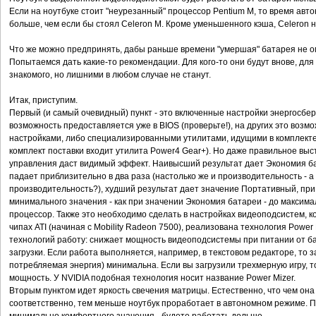
Если на ноутбуке стоит "неурезанный" процессор Pentium M, то время авт
больше, чем если бы стоял Celeron M. Кроме уменьшенного кэша, Celeron 
Что же можно предпринять, дабы раньше времени "умершая" батарея не о
Попытаемся дать какие-то рекомендации. Для кого-то они будут внове, для
знакомого, но лишними в любом случае не станут.
Итак, приступим.
Первый (и самый очевидный) пункт - это включенные настройки энергосбе
возможность предоставляется уже в BIOS (проверьте!), на других это воз
настройками, либо специализированными утилитами, идущими в комплекте 
комплект поставки входит утилита Power4 Gear+). Но даже правильное вы
управления даст видимый эффект. Наивысший результат дает Экономия ба
падает приблизительно в два раза (настолько же и производительность - а 
производительность?), худший результат дает значение Портативный, при
минимального значения - как при значении Экономия батареи - до максимал
процессор. Также это необходимо сделать в настройках видеоподсистем, ко
чипах ATI (начиная с Mobility Radeon 7500), реализована технология Powe
технологий работу: снижает мощность видеоподсистемы при питании от ба
загрузки. Если работа выполняется, например, в текстовом редакторе, то 
потребляемая энергия) минимальна. Если вы загрузили трехмерную игру, 
мощность. У NVIDIA подобная технология носит название Power Mizer.
Вторым пунктом идет яркость свечения матрицы. Естественно, что чем она
соответственно, тем меньше ноутбук проработает в автономном режиме. 