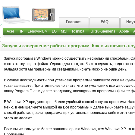
Главная
FAQ
Ноу
Acer
HP
Lenovo-IBM
LG
MSI
Toshiba
Fujitsu-Siemens
Apple
Запуск и завершение работы программ. Как выключить но
Запуск программ в Windows можно осуществить несколькими способами. Са
соответствующего файла. Однако для того, чтобы это сделать, надо точно 
обладая хотя бы примерными сведениями, искать можно не один день.
В случае необходимости при установке программы запишите себе на бумажк
устанавливаете. При этом полезно знать, что по умолчанию все windows
папку Program Files и далее в подпапку, носящую имя программы (или ее 
В Windows ХР предусмотрен более удобный способ запуска программ. Наж
меню, в нем щелкаете мышкой на Все программы и далее выбираете вашу 
способ работает, если программа при установке прописала себя в этот спи
этого не делают.
Если вы используете более раннюю версию Windows, чем Windows ХР, то в
Программы.