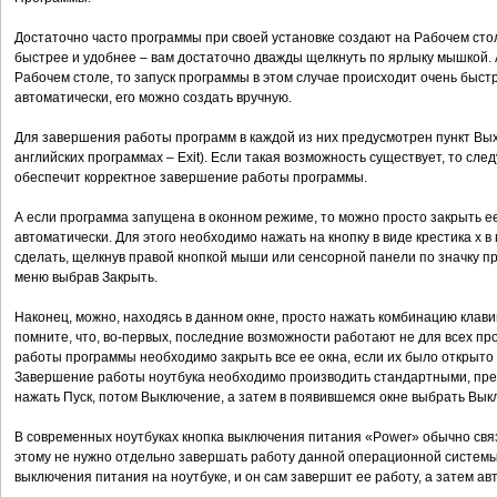
Достаточно часто программы при своей установке создают на Рабочем стол
быстрее и удобнее – вам достаточно дважды щелкнуть по ярлыку мышкой. 
Рабочем столе, то запуск программы в этом случае происходит очень быст
автоматически, его можно создать вручную.
Для завершения работы программ в каждой из них предусмотрен пункт Вых
английских программах – Exit). Если такая возможность существует, то след
обеспечит корректное завершение работы программы.
А если программа запущена в оконном режиме, то можно просто закрыть е
автоматически. Для этого необходимо нажать на кнопку в виде крестика x в
сделать, щелкнув правой кнопкой мыши или сенсорной панели по значку пр
меню выбрав Закрыть.
Наконец, можно, находясь в данном окне, просто нажать комбинацию клави
помните, что, во-первых, последние возможности работают не для всех пр
работы программы необходимо закрыть все ее окна, если их было открыто 
Завершение работы ноутбука необходимо производить стандартными, пр
нажать Пуск, потом Выключение, а затем в появившемся окне выбрать Вык
В современных ноутбуках кнопка выключения питания «Power» обычно свя
этому не нужно отдельно завершать работу данной операционной системы.
выключения питания на ноутбуке, и он сам завершит ее работу, а затем ав