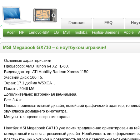
Главная
FAQ
Ноу
Acer
HP
Lenovo-IBM
LG
MSI
Toshiba
Fujitsu-Siemens
Apple
MSI Megabook GX710 – с ноутбуком играючи!
Основные характеристики
Процессор: AMD Turion 64 X2 TL-60.
Видеоадаптер: ATI Mobility Radeon Xpress 1150.
Жесткий диск: 160 Гб.
Экран: 17.1 дюйма WSXGA+.
Память: 2048 Мб.
Дополнительно: встроенная веб-камера.
Вес: 3.4 кг.
Плюсы: привлекательный дизайн, новейший графический адаптер, топовы
звук класса домашнего кинотеатра.
Минусы: глянцевое покрытие экрана.
Ноутбук MSI Megabook GX710 уже почти традиционно ориентирован на гей
молодежный и слегка агрессивный дизайн. Необычность его оформления за
пластик крышки ноутбука и поверхность рядом с сенсорным экраном украш