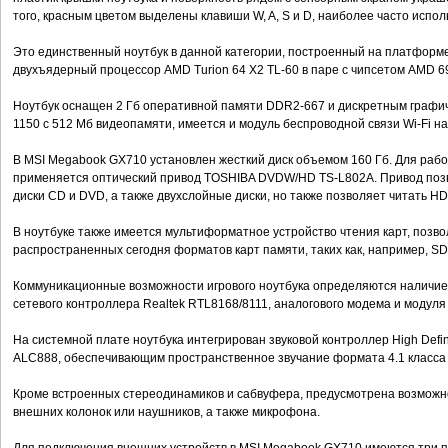
того, красным цветом выделены клавиши W, A, S и D, наиболее часто испол
Это единственный ноутбук в данной категории, построенный на платформ
двухъядерный процессор AMD Turion 64 Х2 TL-60 в паре с чипсетом AMD 6
Ноутбук оснащен 2 Гб оперативной памяти DDR2-667 и дискретным графиче
1150 с 512 Мб видеопамяти, имеется и модуль беспроводной связи Wi-Fi на
В MSI Megabook GX710 установлен жесткий диск объемом 160 Гб. Для рабо
применяется оптический привод TOSHIBA DVDW/HD TS-L802A. Привод позв
диски CD и DVD, а также двухслойные диски, но также позволяет читать HD
В ноутбуке также имеется мультиформатное устройство чтения карт, позв
распространенных сегодня форматов карт памяти, таких как, например, SD
Коммуникационные возможности игрового ноутбука определяются наличием
сетевого контроллера Realtek RTL8168/8111, аналогового модема и модуля 
На системной плате ноутбука интегрирован звуковой контроллер High Defini
ALC888, обеспечивающим пространственное звучание формата 4.1 класса
Кроме встроенных стереодинамиков и сабвуфера, предусмотрена возможно
внешних колонок или наушников, а также микрофона.