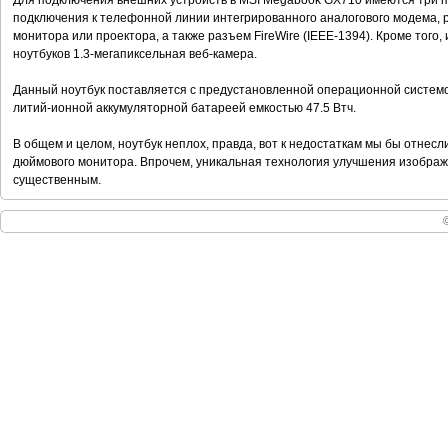
Для подключения внешних устройств в MSI Megabook GX710 имеются три п
подключения к телефонной линии интегрированного аналогового модема,
монитора или проектора, а также разъем FireWire (IEEE-1394). Кроме тог
ноутбуков 1.3-мегапиксельная веб-камера.
Данный ноутбук поставляется с предустановленной операционной систем
литий-ионной аккумуляторной батареей емкостью 47.5 Втч.
В общем и целом, ноутбук неплох, правда, вот к недостаткам мы бы отнесл
дюймового монитора. Впрочем, уникальная технология улучшения изображен
существенным.