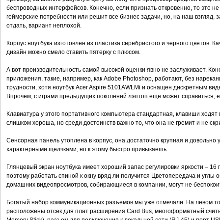
беспроводных интерфейсов. Конечно, если признать откровенно, то это не
геймерские потребности или решит все бизнес задачи, но, на наш взгляд, з
отдать, вариант неплохой.
Корпус ноутбука изготовлен из пластика серебристого и черного цветов. Ка
дизайн можно смело ставить пятерку с плюсом.
А вот производительность самой высокой оценки явно не заслуживает. Ко
приложения, такие, например, как Adobe Photoshop, работают, без нарека
трудности, хотя ноутбук Acer Aspire 5101AWLMi и оснащен дискретным вид
Впрочем, с играми предыдущих поколений лэптоп еще может справиться, е
Клавиатура у этого портативного компьютера стандартная, клавиши ходят м
слишком хороша, но среди достоинств важно то, что она не гремит и не скр
Сенсорная панель утоплена в корпус, она достаточно крупная и довольно
характерными щелчками, но к этому быстро привыкаешь.
Глянцевый экран ноутбука имеет хороший запас регулировки яркости – 16 г
поэтому работать спиной к окну вряд ли получится Цветопередача и углы 
домашних видеопросмотров, собирающиеся в компании, могут не беспокоит
Богатый набор коммуникационных разъемов мы уже отмечали. На левом то
расположены отсек для плат расширения Card Bus, многоформатный счит