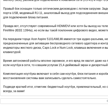
Memory Stick), разъем для подключения к локальной сети (RJ-45) и порт US
Правый бок оснащен только оптическим дисководом с лотком загрузки. Зад
порта USB, модемный RJ-11, аналоговый выход для подсоединения внешне
для подключения блока питания.
Правда вот, отсутствуют современный HDMI/DVI или хотя бы выход на теле
FireWire (IЕЕЕ 1394а), но если вы такой поклонник цифрового видео, може
На переднем торце Acer Aspire 5101AWLMi имеются три аудио-разъема, не
предназначенные для активации беспроводного сетевого адаптера и контр
индикаторы жесткого диска, Caps Lock и Num Lock, клавиша включения и 
клавиатурой.
Время автономной работы вполне скромное, и его вряд ли хватит даже н
если ноутбук в сети, то к вашим услугам 15,4-дюймовый экран и дискретный
Комплектация ноутбука включает в себя сам ноутбук, блок питания и коробк
восстановления системы вам записывать сделать самостоятельно.
Подводя краткий итог, отметим: бюджетный ноутбук, привлекательный, но 
всегда, за вами!