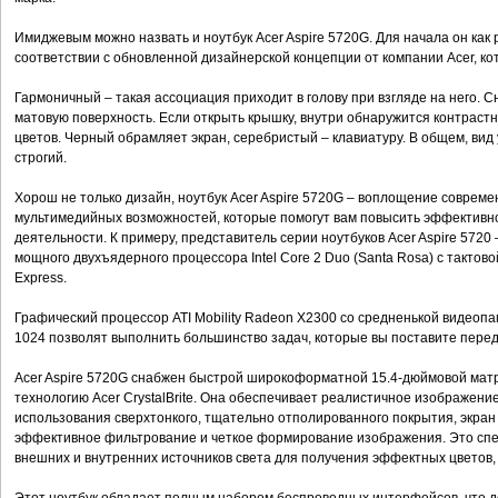
Имиджевым можно назвать и ноутбук Acer Aspire 5720G. Для начала он как 
соответствии с обновленной дизайнерской концепции от компании Acer, кот
Гармоничный – такая ассоциация приходит в голову при взгляде на него. С
матовую поверхность. Если открыть крышку, внутри обнаружится контрастн
цветов. Черный обрамляет экран, серебристый – клавиатуру. В общем, вид 
строгий.
Хорош не только дизайн, ноутбук Acer Aspire 5720G – воплощение соврем
мультимедийных возможностей, которые помогут вам повысить эффективн
деятельности. К примеру, представитель серии ноутбуков Acer Aspire 5720 
мощного двухъядерного процессора Intel Core 2 Duo (Santa Rosa) с тактово
Express.
Графический процессор ATI Mobility Radeon X2300 со средненькой видеоп
1024 позволят выполнить большинство задач, которые вы поставите перед
Acer Aspire 5720G снабжен быстрой широкоформатной 15.4-дюймовой мат
технологию Acer CrystalBrite. Она обеспечивает реалистичное изображени
использования сверхтонкого, тщательно отполированного покрытия, экран 
эффективное фильтрование и четкое формирование изображения. Это сп
внешних и внутренних источников света для получения эффектных цветов, к