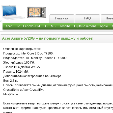
Главная
FAQ
Ноу
Acer
HP
Lenovo-IBM
LG
MSI
Toshiba
Fujitsu-Siemens
Apple
Acer Aspire 5720G – на подмогу имиджу и работе!
Основные характеристики
Процессор: Intel Core 2 Duo T7100.
Видеоадаптер: ATI Mobility Radeon HD 2300.
Жесткий диск: 160 Гб.
Экран: 15.4 дюйма WXGA.
Память: 1024 Мб.
Дополнительно: встроенная веб-камера.
Вес: 2.8 кг.
Плюсы: привлекательный дизайн, отличная функциональность, невысокая
CrystalBrite и Acer CrystalEye.
Минусы: –.
Есть имиджевые вещи, которые говорят о статусе своего владельца, подче
может быть фирменная ручка, красивые золотые часы или стильный ноутбук
марка.