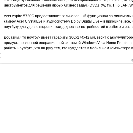
Этот ноутбук обладает полным набором беспроводных интерфейсов, что 
инструментов для решения любых бизнес задач. (DVD±RW, fm, 1 Гб LAN, Wi
Acer Aspire 5720G предоставляет великолепный функционал за минимальны
камеру Acer CrystalEye и аудиосистему Dolby Digital Live – в принципе, вс
ноутбуку для удовлетворения каждодневных потребностей в работе и разв
Добавим, что ноутбук имеет габариты 366x274x42 мм, весит с аккумулятором
предустановленной операционной системой Windows Vista Home Premium.
работы ноутбука, что на руку тем, кто нуждается в мобильном компьютере 