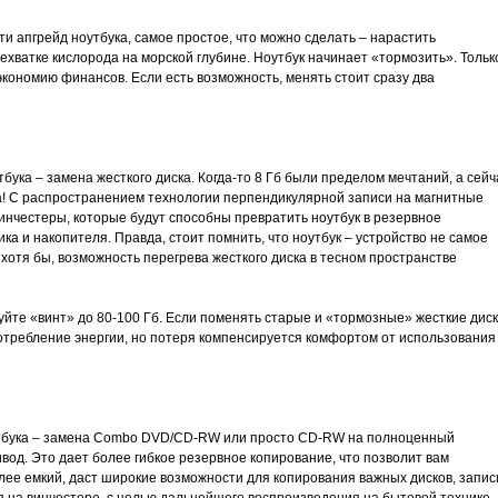
 апгрейд ноутбука, самое простое, что можно сделать – нарастить
ехватке кислорода на морской глубине. Ноутбук начинает «тормозить». Тольк
экономию финансов. Если есть возможность, менять стоит сразу два
ука – замена жесткого диска. Когда-то 8 Гб были пределом мечтаний, а сейч
ка! С распространением технологии перпендикулярной записи на магнитные
винчестеры, которые будут способны превратить ноутбук в резервное
ка и накопителя. Правда, стоит помнить, что ноутбук – устройство не самое
хотя бы, возможность перегрева жесткого диска в тесном пространстве
руйте «винт» до 80-100 Гб. Если поменять старые и «тормозные» жесткие дис
потребление энергии, но потеря компенсируется комфортом от использования
тбука – замена Combo DVD/CD-RW или просто CD-RW на полноценный
. Это дает более гибкое резервное копирование, что позволит вам
олее емкий, даст широкие возможности для копирования важных дисков, запис