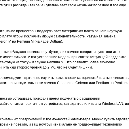
я на винчестере, с целью дальнейшего воспроизведения на бытовой технике
ук из разряда «так себе» увеличивает свою жизнь как полезное и все еще
ите, какие процессоры поддерживает материнская плата вашего ноутбука.
ю плату, чтобы исключить любую самодеятельность. Разумная замена
eron M на Pentium M (на ядре Dothan).
рыми обладают новинки ноутбуков, и их замене говорить глупо: они итак
 не имеет смысла. А вот устаревшие модели при соответствующей поддержке
тактовую частоту – в случае Pentium M. Это позволит более экономно
чить кэш второго уровня до 2 Мб, что не будет лишним.
рекомендуем тщательно изучить возможности материнской платы и чипсета, 
авит производительности замена Celeron на Celeron или Pentium на Pentium.
лностью устраивает, приходит время подумать о расширении
айте о таком практичном устройстве, как адаптер или плата Wireless LAN, и
ерсональных предпочтений и возможностей компьютера. Можно купить адаптер
овсем не повезло, и ваш ноутбук изначально не поддерживает технологию