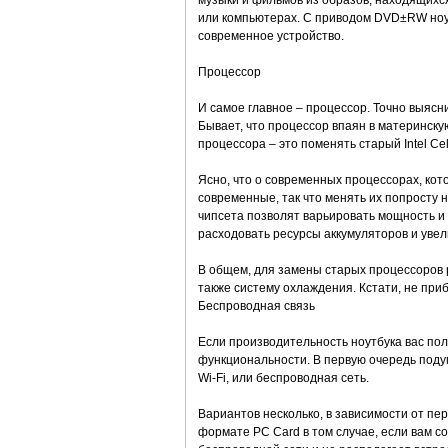
музыки и фильмов из образов, находящихс
или компьютерах. С приводом DVD±RW ноутб
современное устройство.
Процессор
И самое главное – процессор. Точно выясн
Бывает, что процессор впаян в материнску
процессора – это поменять старый Intel Cel
Ясно, что о современных процессорах, кото
современные, так что менять их попросту
чипсета позволят варьировать мощность и 
расходовать ресурсы аккумуляторов и увели
В общем, для замены старых процессоров 
также систему охлаждения. Кстати, не приб
Беспроводная связь
Если производительность ноутбука вас по
функциональности. В первую очередь подум
Wi-Fi, или беспроводная сеть.
Вариантов несколько, в зависимости от п
формате PC Card в том случае, если вам с