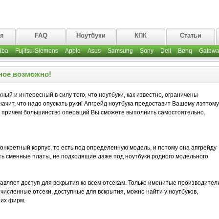
ая
FAQ
Ноутбуки
КПК
Статьи
iba
Fujitsu-Siemens
Apple
Asus
Samsung
Sony
Dell
Benq
Gatewa
ное возможно!
ный и интересный в силу того, что ноутбуки, как известно, ограничены
ачит, что надо опускать руки! Апгрейд ноутбука предоставит Вашему лэптому
 причем большинство операций Вы сможете выполнить самостоятельно.
нкретный корпус, то есть под определенную модель, и потому она апгрейду
ть сменные платы, не подходящие даже под ноутбуки родного модельного
авляет доступ для вскрытия ко всем отсекам. Только именитые производител
очисленные отсеки, доступные для вскрытия, можно найти у ноутбуков,
их фирм.