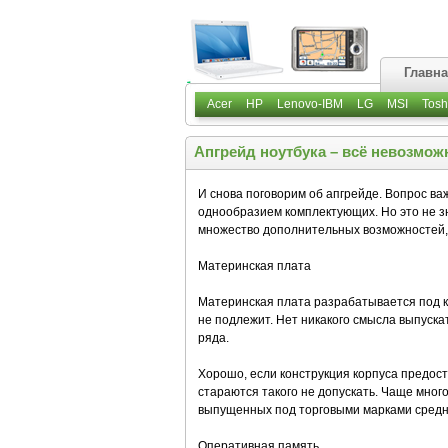
Главн
Acer
HP
Lenovo-IBM
LG
MSI
Tosh
Апгрейд ноутбука – всё невозмож
И снова поговорим об апгрейде. Вопрос важ
однообразием комплектующих. Но это не зн
множество дополнительных возможностей,
Материнская плата
Материнская плата разрабатывается под ко
не подлежит. Нет никакого смысла выпуска
ряда.
Хорошо, если конструкция корпуса предост
стараются такого не допускать. Чаще мног
выпущенных под торговыми марками средн
Оперативная память