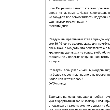
Если Вы решили самостоятельно произвести
оперативную память. Нехватка ее сродни н
не забудьте про совместимость модулей и 
одинаковых модуля памяти.
Жесткий диск
Следующий практичный этап апгрейда ноутб
уже 80 Гб как-то скромно даже для ноутбу
диски можно ожидать, что появятся такие 
хранилище данных, а не только в обработчи
стабильное и надежно защищенное, взять, 
корпуса.
Советуем: если у вас 20-40 Гб, модернизи
на более скоростные, немного возрастет 
более новых технологий.
DVD-привод
Еще одна полезная операци апгрейда ноу
мультиформатный записывающий DVD-привод
отказаться от замены жесткого диска на б