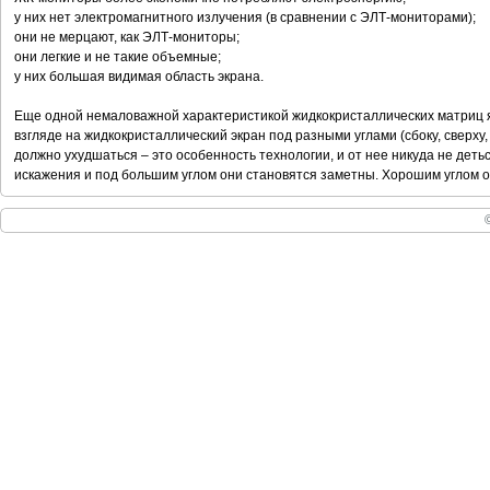
у них нет электромагнитного излучения (в сравнении с ЭЛТ-мониторами);
они не мерцают, как ЭЛТ-мониторы;
они легкие и не такие объемные;
у них большая видимая область экрана.
Еще одной немаловажной характеристикой жидкокристаллических матриц яв
взгляде на жидкокристаллический экран под разными углами (сбоку, сверху
должно ухудшаться – это особенность технологии, и от нее никуда не деть
искажения и под большим углом они становятся заметны. Хорошим углом о