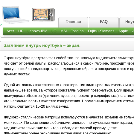
Главная
FAQ
Ноу
Acer
HP
Lenovo-IBM
LG
MSI
Toshiba
Fujitsu-Siemens
Apple
Заглянем внутрь ноутбука – экран.
Экран ноутбука представляет собой так называемую жидкокристаллическую
что свет от белой лампы, располагающейся в самой глубине, проходит чер
поступающей от видеокарты, определенным образом поворачиваются и пр
нужных местах.
Одной из главных качественных характеристик жидкокристаллических матр
наименьшее время, за которое кристаллы успеют повернуться. Если время 
движущихся объектов (движение курсора, просмотр видеофильма) за этим
что несколько портит качество изображения. Нормальным временем откли
матриц считается 15-20 миллисекунд.
Жидкокристаллические матрицы используются в качестве экранов не только 
мониторах. По сравнению с обычными, электронно-лучевыми мониторами, к
жидкокристаллические мониторы обладают массой преимуществ:
ЖК-мониторы более экономично потребляют электроэнергию;