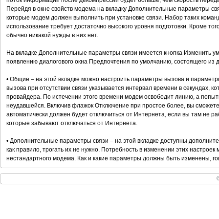
поток информации после декомпрессии будет больше, чем скорость перед
Перейдя в окне свойств модема на вкладку Дополнительные параметры свя
которые модем должен выполнить при установке связи. Набор таких коман
использование требует достаточно высокого уровня подготовки. Кроме того
обычно никакой нужды в них нет.
На вкладке Дополнительные параметры связи имеется кнопка Изменить ум
появлению диалогового окна Предпочтения по умолчанию, состоящего из д
• Общие – на этой вкладке можно настроить параметры вызова и параметр
вызова при отсутствии связи указывается интервал времени в секундах, к
провайдера. По истечении этого времени модем освободит линию, а попыт
неудавшейся. Включив флажок Отключение при простое более, вы сможете 
автоматически должен будет отключиться от Интернета, если вы там не р
которые забывают отключаться от Интернета.
• Дополнительные параметры связи – на этой вкладке доступны дополнит
как правило, трогать их не нужно. Потребность в изменении этих настроек
нестандартного модема. Как и какие параметры должны быть изменены, го