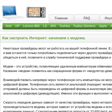
Главная
FAQ
Ноу
Acer
HP
Lenovo-IBM
LG
MSI
Toshiba
Fujitsu-Siemens
Apple
Как настроить Интернет: начинаем с модема.
Некоторые провайдеры могут не работать на вашей телефонной линии. В эт
и вам останется только попробовать подключиться через другого провайд
убедиться в ней, позвоните в службу технической поддержки провайдера и
Модем – это устройство, позволяющее удаленным компьютерам обменива
Название «модем» появилось как сокращенная форма от «модулятор-демо
Взаимодействовать напрямую через телефонную сеть компьютеры не могут,
цифровой форме. Телефонная сеть является аналоговой (передает челове
отправкой должны быть переведены из цифровой формы в аналоговую (мод
аналоговой в цифровую (демодуляция). Именно эти функции и выполняет 
Скорость передачи данных зависит от качества провайдера, через которого
производительности модема, которая зависит от устройства модема и исп
кодирования данных). Стандартными являются скорости от 33.600 бит/с до 