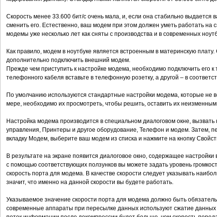
Скорость менее 33.600 бит/с очень мала, и, если она стабильно выдается 
сменить его. Естественно, ваш модем при этом должен уметь работать на 
модемы уже несколько лет как сняты с производства и в современных ноут
Как правило, модем в ноутбуке является встроенным в материнскую плату.
дополнительно подключить внешний модем.
Прежде чем приступить к настройке модема, необходимо подключить его к 
телефонного кабеля вставьте в телефонную розетку, а другой – в соответс
По умолчанию используются стандартные настройки модема, которые не вс
мере, необходимо их просмотреть, чтобы решить, оставить их неизменным
Настройка модема производится в специальном диалоговом окне, вызвать 
управления, Принтеры и другое оборудование, Телефон и модем. Затем, п
вкладку Модем, выберите ваш модем из списка и нажмите на кнопку Свойст
В результате на экране появится диалоговое окно, содержащее настройки 
с помощью соответствующих ползунков вы можете задать уровень громкос
скорость порта для модема. В качестве скорости следует указывать наибол
значит, что именно на данной скорости вы будете работать.
Указываемое значение скорости порта для модема должно быть обязательн
современные аппараты при пересылке данных используют сжатие данных (