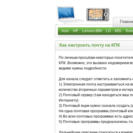
Главн
Acer
HP
Lenovo-IBM
LG
MSI
Tosh
Как настроить почту на КПК
По личным просьбам некоторых посетителе
КПК. Возможно, это вызвано недоверием в
видимо нужны подробности.
Для начала следует отметить и запомнить
1) Электронная почта настраиваеться на в
количество вторичных параметров и интер
2) Почтовый сервер (там находиться ваш по
Интернету).
3) Почтовый ящик нужно сначала создать (и
Ни одна почтовая программа (почтовый кли
4) Во всех почтовых программах есть адре
5) Почтовые программы предназначены тол
Дальнейшее описание относиться к конкре