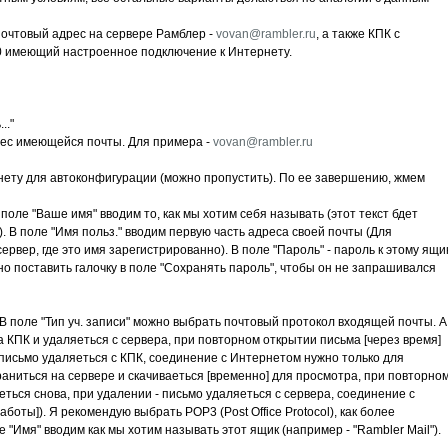
почтовый адрес на сервере Рамблер -
vovan@rambler.ru
, а также КПК с
0 имеющий настроенное подключение к Интернету.
.."
дрес имеющейся почты. Для примера -
vovan@rambler.ru
нету для автоконфигурации (можно пропустить). По ее завершению, жмем
оле "Ваше имя" вводим то, как мы хотим себя называть (этот текст бдет
м). В поле "Имя польз." вводим первую часть адреса своей почты (Для
- сервер, где это имя зарегистрированно). В поле "Пароль" - пароль к этому ящик
о поставить галочку в поле "Сохранять пароль", чтобы он не запрашивался
В поле "Тип уч. записи" можно выбрать почтовый протокол входящей почты. А
а КПК и удаляеться с сервера, при повторном открытии письма [через время]
- письмо удаляеться с КПК, соединение с Интернетом нужно только для
раниться на сервере и скачиваеться [временно] для просмотра, при повторно
еться снова, при удалении - письмо удаляеться с сервера, соединение с
боты]). Я рекомендую выбрать POP3 (Post Office Protocol), как более
"Имя" вводим как мы хотим называть этот ящик (например - "Rambler Mail").