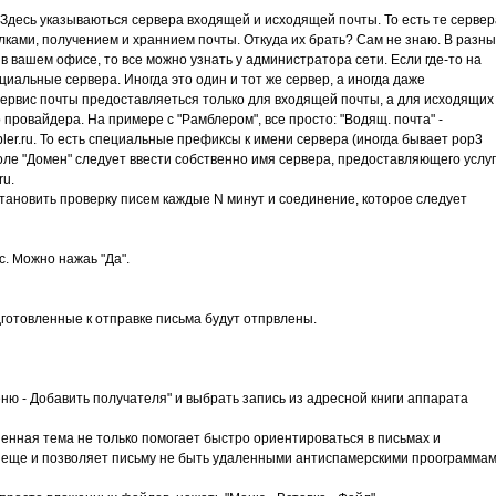
Здесь указываються сервера входящей и исходящей почты. То есть те сервер
ками, получением и храннием почты. Откуда их брать? Сам не знаю. В разны
в вашем офисе, то все можно узнать у администратора сети. Если где-то на
ециальные сервера. Иногда это один и тот же сервер, а иногда даже
сервис почты предоставляеться только для входящей почты, а для исходящих
провайдера. На примере с "Рамблером", все просто: "Водящ. почта" -
ambler.ru. То есть специальные префиксы к имени сервера (иногда бывает pop3
 поле "Домен" следует ввести собственно имя сервера, предоставляющего услуг
ru.
становить проверку писем каждые N минут и соединение, которое следует
с. Можно нажаь "Да".
дготовленные к отправке письма будут отпрвлены.
еню - Добавить получателя" и выбрать запись из адресной книги аппарата
ненная тема не только помогает быстро ориентироваться в письмах и
а еще и позволяет письму не быть удаленными антиспамерскими проограммам