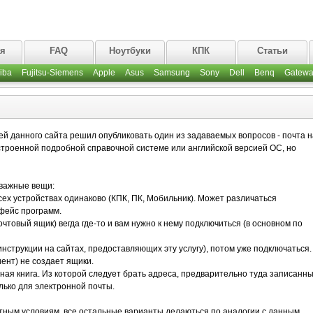
ая
FAQ
Ноутбуки
КПК
Статьи
iba
Fujitsu-Siemens
Apple
Asus
Samsung
Sony
Dell
Benq
Gatewa
й данного сайта решил опубликовать один из задаваемых вопросов - почта н
строенной подробной справочной системе или английской версией ОС, но
 важные вещи:
сех устройствах одинаково (КПК, ПК, Мобильник). Может различаться
фейс программ.
чтовый ящик) вегда где-то и вам нужно к нему подключиться (в основном по
нструкции на сайтах, предоставляющих эту услугу), потом уже подключаться.
ент) не создает ящики.
сная книга. Из которой следует брать адреса, предварительно туда записанны
ько для электронной почты.
тным условиям, все остальные варианты делаються по аналогии с данным