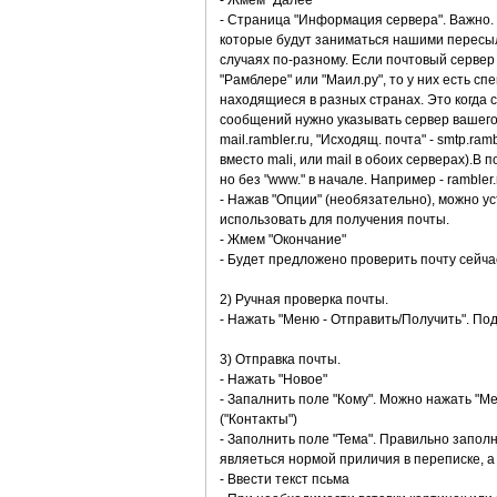
- Жмем "Далее"
- Страница "Информация сервера". Важно. 
которые будут заниматься нашими пересыл
случаях по-разному. Если почтовый сервер 
"Рамблере" или "Маил.ру", то у них есть сп
находящиеся в разных странах. Это когда 
сообщений нужно указывать сервер вашего 
mail.rambler.ru, "Исходящ. почта" - smtp.r
вместо mali, или mail в обоих серверах).В
но без "www." в начале. Например - rambler.
- Нажав "Опции" (необязательно), можно у
использовать для получения почты.
- Жмем "Окончание"
- Будет предложено проверить почту сейча
2) Ручная проверка почты.
- Нажать "Меню - Отправить/Получить". По
3) Отправка почты.
- Нажать "Новое"
- Запалнить поле "Кому". Можно нажать "М
("Контакты")
- Заполнить поле "Тема". Правильно запол
являеться нормой приличия в переписке, 
- Ввести текст псьма