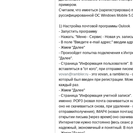
примером.
Считаем, что имееться (зарегистрирован) 
руссифицированной ОС Windows Mobile 5.
1) Настройка почтовой программы Oulook
- Запустить программу
- Нажать: "Меню - Сервис - Новая уч. запись.
- В поле "Введите e-mail адрес:" вводим а
- Жмем "Далее"
- Произойдет попытка подключения к Интр
"Далее".
- Страница "Информация пользователя". В п
вставляться в "от кого", при отправке писе
vovan@rambler.ru
- это vovan, а rambler.ru 
который был введен при регистрации. Можн
каждый раз.
- Жмем "Далее"
- Страница "Информация учетной записи". 
именно: POP3 (новая почта скачиваеться н
оно не скачиваеться снова, при удалении 
отправки/получения), IMAP4 (новая почтах
открытии письма [через время] оно скачива
Интернетом нужно постоянно [весь сеанс ра
надежный, экономичный и понятный. В поле 