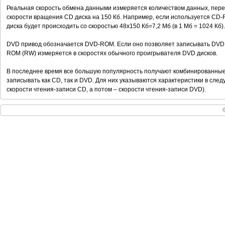
Реальная скорость обмена данными измеряется количеством данных, пере
скорости вращения СD диска на 150 Кб. Например, если используется CD-
диска будет происходить со скоростью 48x150 Кб=7,2 Мб (в 1 Мб = 1024 Кб).
DVD привод обозначается DVD-ROM. Если оно позволяет записывать DVD 
ROM (RW) измеряется в скоростях обычного проигрывателя DVD дисков.
В последнее время все большую популярность получают комбинированные
записывать как CD, так и DVD. Для них указываются характеристики в сле
скорости чтения-записи CD, а потом – скорости чтения-записи DVD).