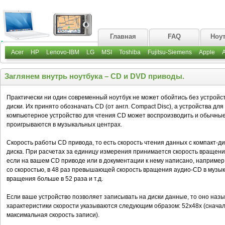
Главная
FAQ
Ноу
Acer
HP
Lenovo-IBM
LG
MSI
Toshiba
Fujitsu-Siemens
Apple
Заглянем внутрь ноутбука – CD и DVD приводы.
Практически ни один современный ноутбук не может обойтись без устройст
диски. Их принято обозначать CD (от англ. Compact Disc), а устройства дл
компьютерное устройство для чтения CD может воспроизводить и обычные 
проигрываются в музыкальных центрах.
Скорость работы CD привода, то есть скорость чтения данных с компакт-ди
диска. При расчетах за единицу измерения принимается скорость вращени
если на вашем CD приводе или в документации к нему написано, например, 
со скоростью, в 48 раз превышающей скорость вращения аудио-CD в музыка
вращения больше в 52 раза и т.д.
Если ваше устройство позволяет записывать на диски данные, то оно назы
характеристики скорости указываются следующим образом: 52х48х (сначал
максимальная скорость записи).