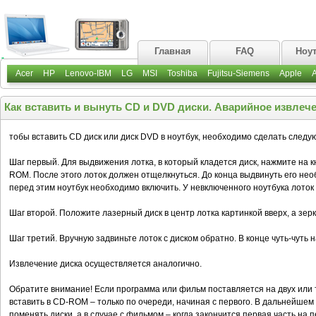
Главная
FAQ
Ноу
Acer
HP
Lenovo-IBM
LG
MSI
Toshiba
Fujitsu-Siemens
Apple
Как вставить и вынуть СD и DVD диски. Аварийное извлече
тобы вставить CD диск или диск DVD в ноутбук, необходимо cделать следу
Шаг первый. Для выдвижения лотка, в который кладется диск, нажмите на 
ROM. После этого лоток должен отщелкнуться. До конца выдвинуть его нео
перед этим ноутбук необходимо включить. У невключенного ноутбука лоток
Шаг второй. Положите лазерный диск в центр лотка картинкой вверх, а зер
Шаг третий. Вручную задвиньте лоток с диском обратно. В конце чуть-чуть 
Извлечение диска осуществляется аналогично.
Обратите внимание! Если программа или фильм поставляется на двух или т
вставить в CD-ROM – только по очереди, начиная с первого. В дальнейшем 
поменять диски, а в случае с фильмом – когда закончится первая часть на п