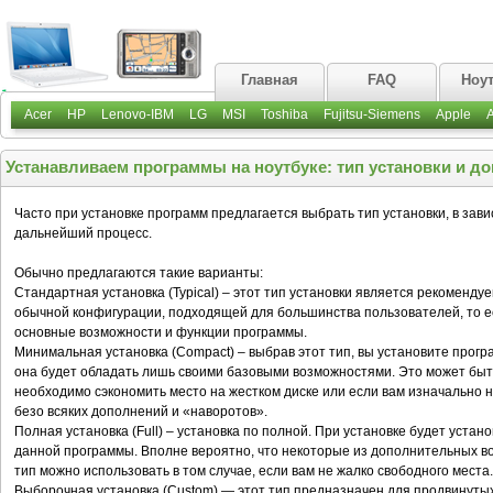
Главная
FAQ
Ноу
Acer
HP
Lenovo-IBM
LG
MSI
Toshiba
Fujitsu-Siemens
Apple
Устанавливаем программы на ноутбуке: тип установки и д
Часто при установке программ предлагается выбрать тип установки, в зави
дальнейший процесс.
Обычно предлагаются такие варианты:
Стандартная установка (Турiсаl) – этот тип установки является рекоменду
обычной конфигурации, подходящей для большинства пользователей, то е
основные возможности и функции программы.
Минимальная установка (Compact) – выбрав этот тип, вы установите прогр
она будет обладать лишь своими базовыми возможностями. Это может быть
необходимо сэкономить место на жестком диске или если вам изначально
безо всяких дополнений и «наворотов».
Полная установка (Full) – установка по полной. При установке будет устан
данной программы. Вполне вероятно, что некоторые из дополнительных во
тип можно использовать в том случае, если вам не жалко свободного места.
Выборочная установка (Custom) — этот тип предназначен для продвинутых