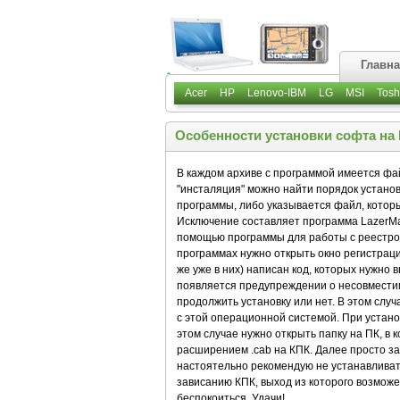
Главн
Acer
HP
Lenovo-IBM
LG
MSI
Tosh
Особенности установки софта на
В каждом архиве с программой имеется фай
"инсталяция" можно найти порядок устано
программы, либо указывается файл, кото
Исключение составляет программа LazerMap
помощью программы для работы с реестром
программах нужно открыть окно регистраци
же уже в них) написан код, которых нужно 
появляется предупреждении о несовмести
продолжить установку или нет. В этом случ
с этой операционной системой. При установ
этом случае нужно открыть папку на ПК, в 
расширением .cab на КПК. Далее просто за
настоятельно рекомендую не устанавливать 
зависанию КПК, выход из которого возможе
беспокоиться. Удачи!