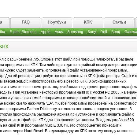
ая
FAQ
Ноутбуки
КПК
Статьи
iba
Fujitsu-Siemens
Apple
Asus
Samsung
Sony
Dell
Benq
Gatewa
 КПК
л с расширением .nfo. Открыв этот файл при помощи "блокнота", в разделе
вки программы на КПК. Там либо приводится серийный номер для регистраци
рым нужно будет заменить исполняемый файл установленной программы.
. Для её регистрации требуется скопировать на КПК файл реестра Crack и с
 TascalRegEdit, импортировать его в реестр КПК. В русифицированных
и и внимательно посмотреть: над ячейками ввода регистрационного кода (ил
вводить. При установке некоторых программ на КПК с Pocket PC 2003, на экран
мости устанавливаемой программы с опеационной системой и спрашивается:
ае можно смело нажимать "ДА", т.к. все программы проверены на совместимос
ке программы Partner Dictionary возможна остановка процеса установки. В
которую происходила распаковка архива при установке и скопировать файл с
пустить этот файл на КПК для завершения установки. Владельцам Asus 620
на свой КПК программу MultiIE 3.0, т.к. это стопроцентно приводит к
н лишь через Hard Reset. Владельцам других КПК по этому поводу можно не