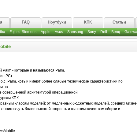
ая
FAQ
Ноутбуки
КПК
Статьи
iba
Fujitsu-Siemens
Apple
Asus
Samsung
Sony
Dell
Benq
Gatewa
obile
 Palm - которые и называются Palm.
ketPC).
с. Palm, хоть и имеют более слабые технические характеристики по
м на
лее совершенной архитектурой операционной
урсам КПК .
о разным классам моделей: от медленных бюджетных моделей, средних бизне
нников чуть более высокой скорость и высоким качеством сборки и
wsMobile: