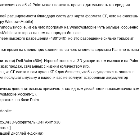
иложениях слабый Palm может показать производительность как средняя
воей расширяемости благодаря слоту для карта формата CF, чего не скажешь 
ору WindowsMobile)
WindowsMobile, из-за чего программ на WindowsMobile чуть больше, особенно
sMobile и которых на нем на порядок больше.
леем высокого разрешения (480*640), но это разрешение сильно тормозит
ется время на отклик приложения из-за чего многие владельцы Palm не готовы
ителем( Dell Axim x50v)..Игровой консоль с 3D-ускорителем имелся и на Palm
изких продаж, связанных с низким количеством игр.
ощью CF слота и вам нужен КПК для бизнеса, чтобы осуществлять записи в
я послушать музыку и видео, и вас не волнует встроенный аккумулятор
личных дополнительных примочек , с солидным дизайном и высоким качество
owsMobile(PocketPC).
раются на базе Palm.
obile:
 x51v(3D-ускоритель),Dell Axim x30
кселя]
ольшой дисплей 4-дюйма)