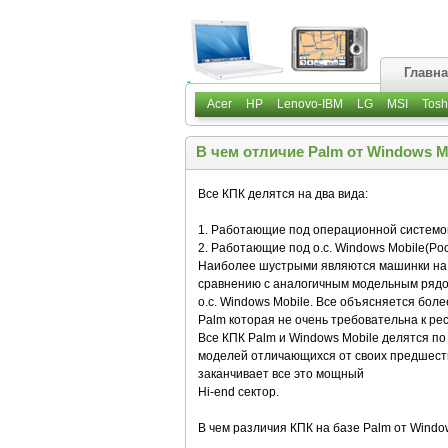
Главн
Acer
HP
Lenovo-IBM
LG
MSI
Tosh
В чем отличие Palm от Windows M
Все КПК делятся на два вида:
1. Работающие под операционной системой
2. Работающие под о.с. Windows Mobile(Poc
Наиболее шустрыми являются машинки на о.
сравнению с аналогичным модельным рядо
о.с. Windows Mobile. Все объясняется бо
Palm которая не очень требовательна к рес
Все КПК Palm и Windows Mobile делятся п
моделей отличающихся от своих предшестве
заканчивает все это мощный
Hi-end сектор.
В чем различия КПК на базе Palm от Windo