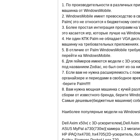
1. По производительности в различных пр
машинка от WindowsMobile.
2. WindowsMobile имеет превосходство в с
Palm( это не относится к бюджетному сект
3. Более простая интеграция программ на 
это касается игр, которые лучше на Window
4. Ни один КПК Palm не обладает VGA дисп
машинку на требовательных приложениях.
5. В отличие от Palm WindowsMobile требу
перейти на WindowsMobile.
6. Для геймеров имеются модели с 3D-ускор
под названием Zodiac, но был снят из-за н
7. Если вам не нужна расширяемость с пом
органайзере и периодами в свободное врем
-берите Palm!!!!!
8. Вам нужна мощная машинка с кучей раз
сборки от известного бренда, берите Wind
Самые дешевые(бюджетные машинки) соби
Наиболее популярные модели на WindowsM
Dell Axim x50v( c 3D-ускорителем),Dell Axim
ASUS MyPal a730(730w)[ камера 1.3 мегапи
HP iPAQ hx4700, hx4705(2D-ускоритель, б