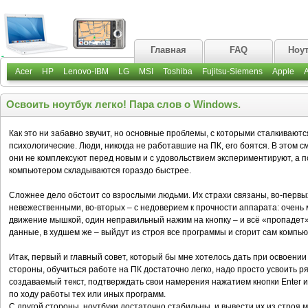
Главная
FAQ
Ноу
Acer
HP
Lenovo-IBM
LG
MSI
Toshiba
Fujitsu-Siemens
Apple
Освоить ноутбук легко! Пара слов о Windows.
Как это ни забавно звучит, но основные проблемы, с которыми сталкивают
психологические. Люди, никогда не работавшие на ПК, его боятся. В этом
они не комплексуют перед новым и с удовольствием экспериментируют, а 
компьютером складываются гораздо быстрее.
Сложнее дело обстоит со взрослыми людьми. Их страхи связаны, во-первы
невежественными, во-вторых – с недоверием к прочности аппарата: очень 
движение мышкой, один неправильный нажим на кнопку – и всё «пропадет»
данные, в худшем же – выйдут из строя все программы и сгорит сам компью
Итак, первый и главный совет, который бы мне хотелось дать при освоении 
стороны, обучиться работе на ПК достаточно легко, надо просто усвоить р
создаваемый текст, подтверждать свои намерения нажатием кнопки Еntег 
по ходу работы тех или иных программ.
С другой стороны, ноутбуки достаточно стабильны, и вывести их из строя