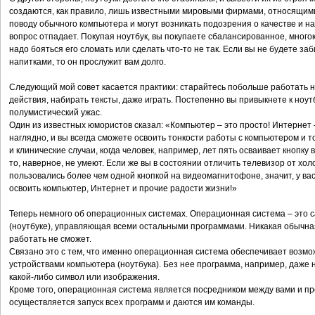
создаются, как правило, лишь известными мировыми фирмами, относящимис
поводу обычного компьютера и могут возникать подозрения о качестве и на
вопрос отпадает. Покупая ноутбук, вы покупаете сбалансированное, много
надо бояться его сломать или сделать что-то не так. Если вы не будете з
напитками, то он прослужит вам долго.
Следующий мой совет касается практики: старайтесь побольше работать 
действия, набирать тексты, даже играть. Постепенно вы привыкнете к ноутб
полумистический ужас.
Один из известных юмористов сказал: «Компьютер – это просто! Интернет –
наглядно, и вы всегда сможете освоить тонкости работы с компьютером и 
и клинические случаи, когда человек, например, лет пять осваивает кнопку
то, наверное, не умеют. Если же вы в состоянии отличить телевизор от хол
пользовались более чем одной кнопкой на видеомагнитофоне, значит, у вас 
освоить компьютер, Интернет и прочие радости жизни!»
Теперь немного об операционных системах. Операционная система – это 
(ноутбуке), управляющая всеми остальными программами. Никакая обычн
работать не сможет.
Связано это с тем, что именно операционная система обеспечивает возм
устройствами компьютера (ноутбука). Без нее программа, например, даже н
какой-либо символ или изображения.
Кроме того, операционная система является посредником между вами и пр
осуществляется запуск всех программ и даются им команды.