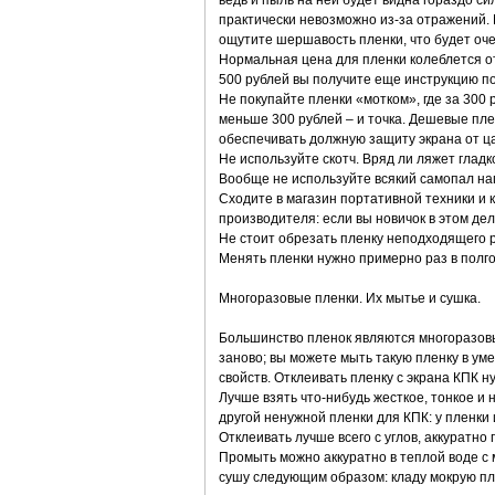
ведь и пыль на ней будет видна гораздо си
практически невозможно из-за отражений. М
ощутите шершавость пленки, что будет оч
Нормальная цена для пленки колеблется от 
500 рублей вы получите еще инструкцию по
Не покупайте пленки «мотком», где за 300 
меньше 300 рублей – и точка. Дешевые пле
обеспечивать должную защиту экрана от ц
Не используйте скотч. Вряд ли ляжет гладк
Вообще не используйте всякий самопал на
Сходите в магазин портативной техники и ку
производителя: если вы новичок в этом дел
Не стоит обрезать пленку неподходящего р
Менять пленки нужно примерно раз в полгод
Многоразовые пленки. Их мытье и сушка.
Большинство пленок являются многоразовы
заново; вы можете мыть такую пленку в ум
свойств. Отклеивать пленку с экрана КПК н
Лучше взять что-нибудь жесткое, тонкое и 
другой ненужной пленки для КПК: у пленки 
Отклеивать лучше всего с углов, аккуратно
Промыть можно аккуратно в теплой воде с 
сушу следующим образом: кладу мокрую плен