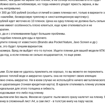
льнее, чем даже на экране без пленки, а на солнце использовать КПК будет
ожно взять антибликовую, но тогда немного упадет яркость экрана, и вы
ень непривычно.
300 до 500 рублей (особых отличий в самих пленках нет, только в варианте з
 наклейке, безворсовую тряпочку и «инсталляционную карточку»).
рублей идет моточек из 10 пленок. Цена на одну пленку не должна быть сильн
нки имеют особенность плохо клеиться, еще хуже отклеиваться и не
арапин.
о, да и с отклеиванием будут большие проблемы.
подобие пленок для еды и прочего.
пите пленку от известного (Brando aka Pocket Nature, Javo Screen и др.)
е, это будет лучшим вариантом.
азмера. Вряд ли выйдет что-то путное. Ищите пленки для вашей модели КПК
а-год, а если пленка не сильно исцарапается, то еще реже.
ми. Если вам не удалось приклеить ее хорошо, то вы можете ее переклеить
еренно теплой воде и аккуратно сушить: она не потеряет своих клеящих
ужно очень аккуратно. Ни в коем случае не используйте ничего металлического
не царапающее (тонкая кредитная карта). В идеале отклеивать пленку уголко
идеальная для этого толщина и гибкость.
 подсовывая что-либо под пленку.
мылом или без мыла. Феном не сушите: пыли много сразу налетит на пленку. 
ку в сложенный лист А4, а сам лист - в толстую книгу на пару часов.