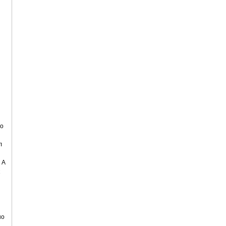
 о
л
 А
но