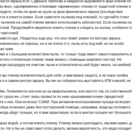
части экрана КПК. Сдвиньте тряпочку и аккуратно выровняйте край пленки по
ку вниз, одновременно отклеивая «временную» пленку от защитной пленки и
едите, чтобы ее края не ушли за края физического экрана (последствия
тся и клеится ровно. Если заметите пылинку под пленкой, то сделайте откат
и пылинка на самой пленке (можно использовать зубочистку). Если пылинка на
чисткой. Продолжайте медленно клеить пленку и следить за пылью, особенно п
 карточкой.
вести дух. Убедитесь еще раз, что она лежит ровно по контуру экрана.
аклеилась не хорошо, но и не плохо (т.е. пыль есть под ней, но не особо
ко хуже.
во и с большим количеством пыли, то только тогда имеет смысл переклеить е
(очистить отклеенную пленку также можно с помощью широкого скотча). Не
едя процедуру ее очистки: пыли и отпечатков на ней будет много, на клейкой
е вы пленку исключительно для себя, и вам важна защита, а не пара-тройка
 и в самом центре экрана. Вы же не собираетесь выставлять КПК в музей, не
ке. Появляются они или из-за микропылинок, или просто так, по собственной
т сразу же, стоит лишь провести по ним «разравнивателем» (кредитной
дьте о них. Они исчезнут САМИ. При активном использовании пузыри исчезают
вообще исчезают даже без посторонней помощи, например, когда вы положите
 когда уйдут пузыри, но я вам гарантирую: если в центре пузыря нет большого
ан водой, а потом клеить пленку. Пленку можно разгладить, как вам нужно, д
ся. Но я бы не советовал этого делать: велика вероятность, что вода попадет