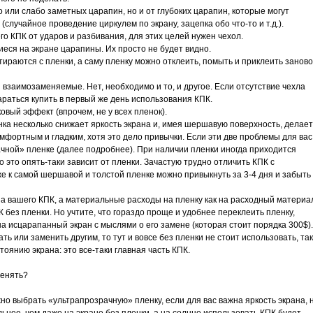
 или слабо заметных царапин, но и от глубоких царапин, которые могут
(случайное проведение циркулем по экрану, зацепка обо что-то и т.д.).
о КПК от ударов и разбивания, для этих целей нужен чехол.
еся на экране царапины. Их просто не будет видно.
ираются с пленки, а саму пленку можно отклеить, помыть и приклеить заново
и взаимозаменяемые. Нет, необходимо и то, и другое. Если отсутствие чехла
араться купить в первый же день использования КПК.
вый эффект (впрочем, не у всех пленок).
нка несколько снижает яркость экрана и, имея шершавую поверхность, делает
фортным и гладким, хотя это дело привычки. Если эти две проблемы для вас
чной» пленке (далее подробнее). При наличии пленки иногда приходится
о это опять-таки зависит от пленки. Зачастую трудно отличить КПК с
же к самой шершавой и толстой пленке можно привыкнуть за 3-4 дня и забыть
на вашего КПК, а материальные расходы на пленку как на расходный материа
К без пленки. Но учтите, что гораздо проще и удобнее переклеить пленку,
на исцарапанный экран с мыслями о его замене (которая стоит порядка 300$).
ть или заменить другим, то тут и вовсе без пленки не стоит использовать, так
тоянию экрана: это все-таки главная часть КПК.
менять?
но выбрать «ультрапрозрачную» пленку, если для вас важна яркость экрана, 