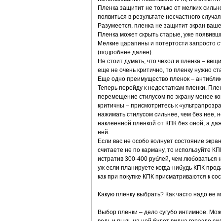
Пленка защитит не только от мелких сильно
появиться в результате несчастного случая 
Разумеется, пленка не защитит экран вашег
Пленка может скрыть старые, уже появивши
Мелкие царапины и потертости запросто ст
(подробнее далее).
Не стоит думать, что чехол и пленка – вещ
еще не очень критично, то пленку нужно ст
Еще одно преимущество пленок – антиблико
Теперь перейду к недостаткам пленки. Пле
перемещение стилусом по экрану менее ком
критичны – присмотритесь к «ультрапрозра
нажимать стилусом сильнее, чем без нее, н
наклеенной пленкой от КПК без оной, а да
ней.
Если вас не особо волнует состояние экра
считаете не по карману, то используйте КП
истратив 300-400 рублей, чем любоваться 
уж если планируете когда-нибудь КПК прода
как при покупке КПК присматриваются к сос
Какую пленку выбрать? Как часто надо ее 
Выбор пленки – дело сугубо интимное. Мож