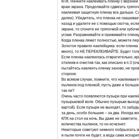
КПК. Начните наклеивать пленку с верхней 
краю экрана. Продолжайте сдвигать тряпоч
наклеивая защитную пленку все дальше. Сл
далее). Убедитесь, что пленка не скашивае
назад и удалите ее с помощью скотча, есл
экране, то сгоните ее тряпочкой или зубо
углам. Разравнивайте и прижимайте пленку
Когда пленка ляжет полностью, можете пере
Золотое правило наклейщика: если пленка н
много), то НЕ ПЕРЕКЛЕИВАЙТЕ. Будет толь
Если пленка наклеилась отвратительно, кри
отклеив и очистив так, как описано в п.3 
пытайтесь наклеить пленку заново, не пров
стороне.
Во всяком случае, помните, что наклеивает
пылинок под пленкой, пусть даже и больших
так ли?
Очень часто появляются пузыри при наклей
пузырьковой воле. Обычно пузырьки выходя
картой). Если пузыри не выходят, то забу
за день, особо большие – за два. Иногда 
КПК на стол на ночь. Вы даже не заметите,
количества пылинок, то он исчезнет.
Некоторые советуют немного побрызгать экр
и пыли почти не будет, а вода сама испарит