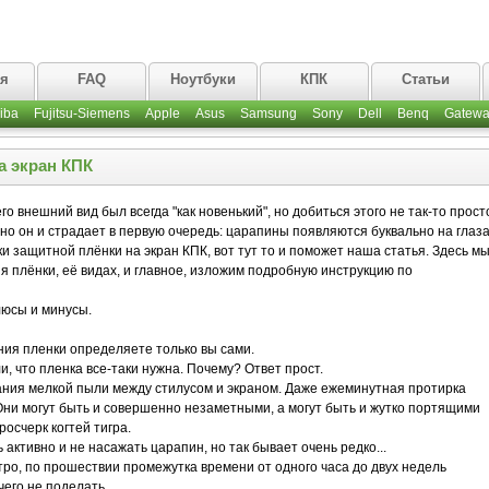
ая
FAQ
Ноутбуки
КПК
Статьи
iba
Fujitsu-Siemens
Apple
Asus
Samsung
Sony
Dell
Benq
Gatewa
а экран КПК
го внешний вид был всегда "как новенький", но добиться этого не так-то прост
но он и страдает в первую очередь: царапины появляются буквально на глаза
и защитной плёнки на экран КПК, вот тут то и поможет наша статья. Здесь м
 плёнки, её видах, и главное, изложим подробную инструкцию по
юсы и минусы.
ния пленки определяете только вы сами.
, что пленка все-таки нужна. Почему? Ответ прост.
ния мелкой пыли между стилусом и экраном. Даже ежеминутная протирка
Они могут быть и совершенно незаметными, а могут быть и жутко портящими
осчерк когтей тигра.
активно и не насажать царапин, но так бывает очень редко...
о, по прошествии промежутка времени от одного часа до двух недель
чего не поделать.