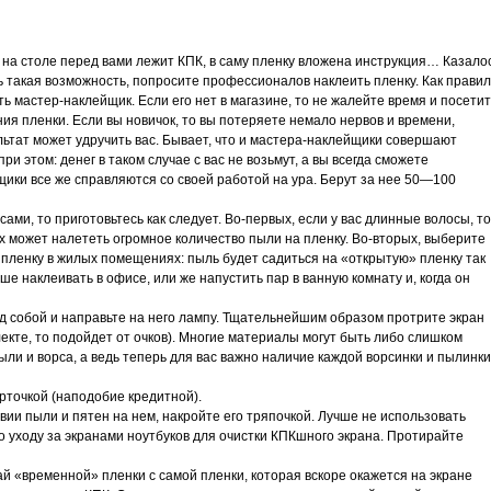
х, на столе перед вами лежит КПК, в саму пленку вложена инструкция… Казало
ь такая возможность, попросите профессионалов наклеить пленку. Как правил
ть мастер-наклейщик. Если его нет в магазине, то не жалейте время и посети
я пленки. Если вы новичок, то вы потеряете немало нервов и времени,
льтат может удручить вас. Бывает, что и мастера-наклейщики совершают
ри этом: денег в таком случае с вас не возьмут, а вы всегда сможете
щики все же справляются со своей работой на ура. Берут за нее 50—100
ами, то приготовьтесь как следует. Во-первых, если у вас длинные волосы, то
них может налететь огромное количество пыли на пленку. Во-вторых, выберите
пленку в жилых помещениях: пыль будет садиться на «открытую» пленку так
ше наклеивать в офисе, или же напустить пар в ванную комнату и, когда он
д собой и направьте на него лампу. Тщательнейшим образом протрите экран
екте, то подойдет от очков). Многие материалы могут быть либо слишком
ли и ворса, а ведь теперь для вас важно наличие каждой ворсинки и пылинки
рточкой (наподобие кредитной).
твии пыли и пятен на нем, накройте его тряпочкой. Лучше не использовать
о уходу за экранами ноутбуков для очистки КПКшного экрана. Протирайте
ай «временной» пленки с самой пленки, которая вскоре окажется на экране