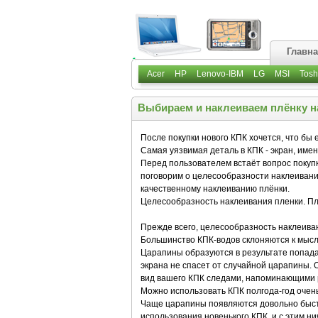
Главн
Acer
HP
Lenovo-IBM
LG
MSI
Tosh
Выбираем и наклеиваем плёнку н
После покупки нового КПК хочется, что бы е
Самая уязвимая деталь в КПК - экран, имен
Перед пользователем встаёт вопрос покупк
поговорим о целесообразности наклеивания
качественному наклеиванию плёнки.
Целесообразность наклеивания пленки. Пл
Прежде всего, целесообразность наклеива
Большинство КПК-водов склоняются к мысли
Царапины образуются в результате попада
экрана не спасет от случайной царапины. 
вид вашего КПК следами, напоминающими р
Можно использовать КПК полгода-год очень 
Чаще царапины появляются довольно быстр
использования новенького КПК, и с этим ни