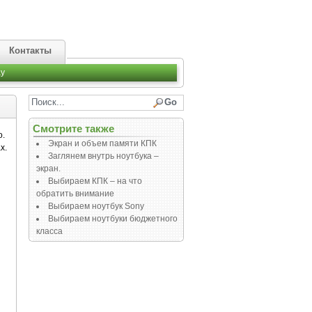
Контакты
y
Смотрите также
о.
Экран и объем памяти КПК
х.
Заглянем внутрь ноутбука –
ы
экран.
Выбираем КПК – на что
обратить внимание
Выбираем ноутбук Sony
Выбираем ноутбуки бюджетного
класса