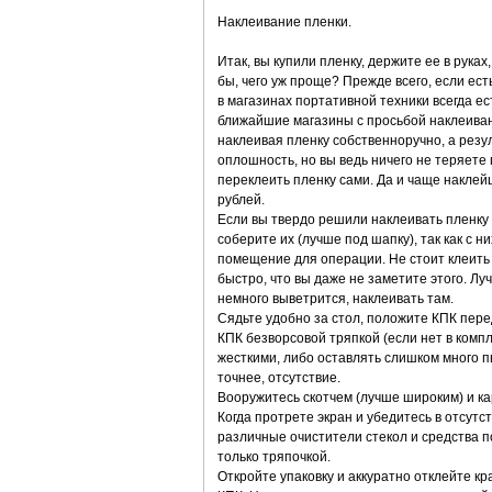
Наклеивание пленки.
Итак, вы купили пленку, держите ее в рука
бы, чего уж проще? Прежде всего, если ест
в магазинах портативной техники всегда ес
ближайшие магазины с просьбой наклеивани
наклеивая пленку собственноручно, а резу
оплошность, но вы ведь ничего не теряете п
переклеить пленку сами. Да и чаще наклей
рублей.
Если вы твердо решили наклеивать пленку с
соберите их (лучше под шапку), так как с 
помещение для операции. Не стоит клеить 
быстро, что вы даже не заметите этого. Луч
немного выветрится, наклеивать там.
Сядьте удобно за стол, положите КПК пере
КПК безворсовой тряпкой (если нет в компл
жесткими, либо оставлять слишком много пы
точнее, отсутствие.
Вооружитесь скотчем (лучше широким) и ка
Когда протрете экран и убедитесь в отсутс
различные очистители стекол и средства п
только тряпочкой.
Откройте упаковку и аккуратно отклейте кр