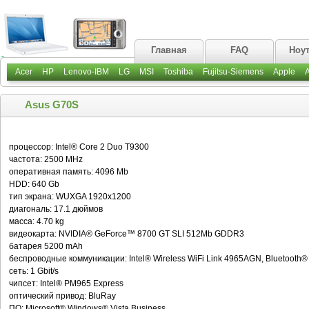
Главная
FAQ
Ноу
Acer
HP
Lenovo-IBM
LG
MSI
Toshiba
Fujitsu-Siemens
Apple
Asus G70S
процессор: Intel® Core 2 Duo T9300
частота: 2500 MHz
оперативная память: 4096 Mb
HDD: 640 Gb
тип экрана: WUXGA 1920x1200
диагональ: 17.1 дюймов
масса: 4.70 kg
видеокарта: NVIDIA® GeForce™ 8700 GT SLI 512Mb GDDR3
батарея 5200 mAh
беспроводные коммуникации: Intel® Wireless WiFi Link 4965AGN, Bluetooth®
сеть: 1 Gbit/s
чипсет: Intel® PM965 Express
оптический привод: BluRay
ПО: Microsoft® Windows® Vista Business