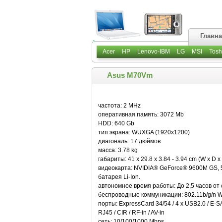
Главн
Acer
HP
Lenovo-IBM
LG
MSI
Tosh
Asus M70Vm
частота: 2 MHz
оперативная память: 3072 Mb
HDD: 640 Gb
тип экрана: WUXGA (1920x1200)
диагональ: 17 дюймов
масса: 3.78 kg
габариты: 41 x 29.8 x 3.84 - 3.94 cm (W x D x
видеокарта: NVIDIA® GeForce® 9600M GS
батарея Li-Ion.
автономное время работы: До 2,5 часов от 
беспроводные коммуникации: 802.11b/g/n W
порты: ExpressCard 34/54 / 4 x USB2.0 / E-SA
RJ45 / CIR / RF-in / AV-in
сеть: 10/100/1000 Mbps