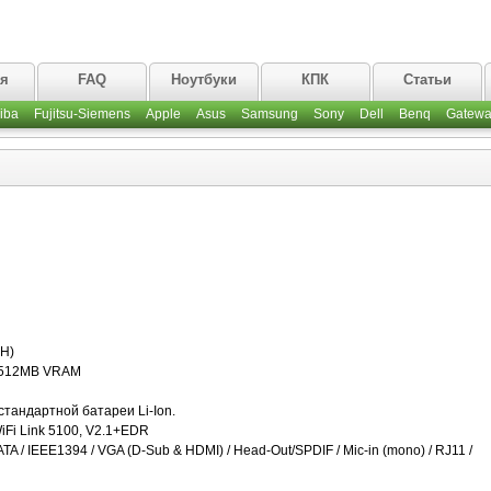
ая
FAQ
Ноутбуки
КПК
Статьи
iba
Fujitsu-Siemens
Apple
Asus
Samsung
Sony
Dell
Benq
Gatewa
 H)
, 512MB VRAM
стандартной батареи Li-Ion.
iFi Link 5100, V2.1+EDR
TA / IEEE1394 / VGA (D-Sub & HDMI) / Head-Out/SPDIF / Mic-in (mono) / RJ11 /