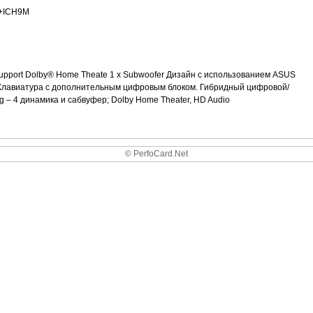
 +ICH9M
 Support Dolby® Home Theate 1 x Subwoofer Дизайн с использованием ASUS
и. Клавиатура с дополнительным цифровым блоком. Гибридный цифровой/
g – 4 динамика и сабвуфер; Dolby Home Theater, HD Audio
© PerfoCard.Net