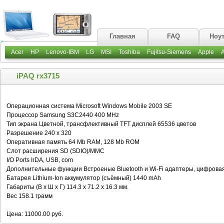
Главная
FAQ
Ноу
Acer
HP
Lenovo-IBM
LG
MSI
Toshiba
Fujitsu-Siemens
Apple
iPAQ rx3715
Операционная система Microsoft Windows Mobile 2003 SE
Процессор Samsung S3C2440 400 MHz
Тип экрана Цветной, трансфлективный TFT дисплей 65536 цветов
Разрешение 240 x 320
Оперативная память 64 Mb RAM, 128 Mb ROM
Слот расширения SD (SDIO)/MMC
I/O Ports IrDA, USB, com
Дополнительные функции Встроеные Bluetooth и Wi-Fi адаптеры, цифрова
Батарея Lithium-Ion аккумулятор (съёмный) 1440 mAh
Габариты (В х Ш х Г) 114.3 x 71.2 x 16.3 мм.
Вес 158.1 грамм
Цена: 11000.00 руб.