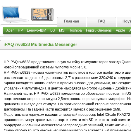
Главная
FAQ
Ноу
Acer
HP
Lenovo-IBM
LG
MSI
Toshiba
Fujitsu-Siemens
Apple
iPAQ rw6828 Multimedia Messenger
HP iPAQ rw6828 представляет новую линейку коммуникаторов завода Quan
новой операционной системы Windiws Mobile 5.0.
HP iPAQ rw6828 - новый коммуникатор выпотное в корпусе графитового цве
располагается дисплей диагональю 2,7" с разрешением 320x240 с поддерж
экрана находятся кнопки отбоя и приема вызова, два динамика, что создае
управления мультимедиа, в центре находятся многопозиционный джойстик
На нижней части, HP iPAQ rw6828 коммуникатор оборудован портом miniUS
подключения стерео гарнитуры 2,5mm, кнопка перезагрузки и микрофон. Н
громкости и гнездо для стилуса. На противоположной стороне расположе
диктофоном. На задней части находится камера с разрешением 2Мп.
Под стильным корпусом находится мощный процессор Intel XScale PXA272 
приложения могут храниться на карте памяти miniSD, или штатной памят
оборудован большим количеством беспроводных решений, таких как Wi-Fi, 
Очень удобно то, что наконец-то коммуникатор снабжается FM приемником