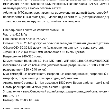
BНИМАНИЕ ! Использование радиочастотных чипов Quanta- ГАРАНТИРУЕ
отличную работу в любых сотовых сетях!
Абоненты МТС,например,наверняка высоко оценят данный факт,попробуйт
производства НТС(i-Mate,Qtek,T-Mobile итд.) в сети МТС (потеря звонков,
только после перезагрузки....итд...)-поймете о чем речь.
Операционная система Windows Mobile 5.0
Частота 416 МГц
Процессор Intel XScale PXA 272
Объем ПЗУ 43.28 Мб доступно пользователю для хранения данных, устано
Объем ОЗУ 50.39 Мб доступно (для хранения данных не используется);
Экран TFT 2.7” (41 x 54.5 мм), отображает 65 тысяч цветов
Разрешение 240х320 точек
Коммуникации Bluetooth 1.2, irda (ИК-порт), WiFi (802.11b), GSM/GPRS/EDGE
Фотокамера 2 Мп со вспышкой (максимальное разрешение – 1600 x 1200 то
разрешение – 320 x 240 точек)
Мультимедийные возможности Встроенные стереодинамики, встроенный F
микрофон, стерео-выход для гарнитуры, виброзвонок
Аккумулятор Съемная Li - Ion емкостью 1530 мАч. Время работы – до 6 дне
Слоты расширения MiniSD (Mini Secure Digitral)
Управление и ввод Сенсорный экран/стилус, хард-кнопки, джойстик, мног
Вес 140 гр.!
Размер 102 x 58 x 18.5 мм