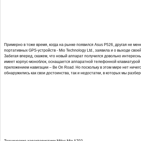
Примерно в тоже время, когда на рынке появился Asus P526, другая не ме
портативных GPS-устройств - Mio Technology Ltd., заявила и о выходе свое
Забегая вперед, скажем, что новый аппарат получился довольно интересны
имеет корпус-моноблок, оснащается аппаратной телефонной клавиатурой
приложением навигации – Be Оn Road. Но поскольку в этом мире нет ничего 
обнаружились как свои достоинства, так и недостатки, в которых мы разбе