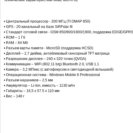
Технические характеристики Mitac Mio A702
• Центральный процессор - 200 МГц (TI OMAP 850)
• GPS - 20-канальный на базе SiRFstar III
• Стандарт сотовой связи - GSM 850/900/1800/1900, поддержка EDGE/GPR
• ROM – 1 Гб
• RAM – 64 Мб
• Разъем карты памяти - MicroSD (поддержка HCSD)
• Дисплей – 2,7 дюйма, антибликовый сенсорный TFT матрица
• Разрешение дисплея – 240 x 320 точек (QVGA)
• Коммуникации – WiFi (802.11 b/g) Bluetooth 2.0, USB 1.1
• Камера – 3,2 МПикс (с автофокусом и светодиодной вспышкой)
• Операционная система - Windows Mobile 6 Professional
• Разъем наушников – 2,5 мм
• Аккумулятор – Li-Ion, емкость – 1130 мАч
• Габариты – 16,5 х 57.5 х 110 мм
• Вес – 148 г