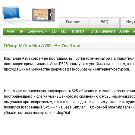
Главная
FAQ
Ноу
Acer
HP
Lenovo-IBM
LG
MSI
Toshiba
Fujitsu-Siemens
Apple
Обзор MiTac Mio A702: Be-On-Road
Компания Asus совсем не прогадала, выпустив коммуникатор с аппаратной 
настоящее время, модель Asus P525 пользуется устойчивым спросом, а та
проходящих на множестве форумов разнообразных Интернет-ресурсов.
Используя повышенную популярность 525-ой модели, компания Asus решил
постройневшего и слегка уменьшенного по сравнению с P525 коммуникато
получился противоречивым, так как производитель решил установить «уре
появился встроенный GPS-чип на базе SirfStar III. Основной блок управле
убрали, оставив кнопку-качель JogDial.