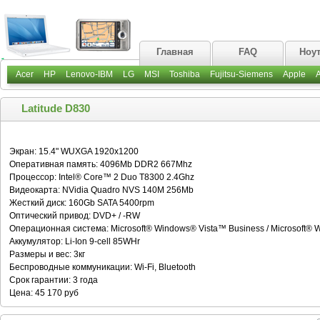
Главная
FAQ
Ноу
Acer
HP
Lenovo-IBM
LG
MSI
Toshiba
Fujitsu-Siemens
Apple
Latitude D830
Экран: 15.4" WUXGA 1920x1200
Оперативная память: 4096Mb DDR2 667Mhz
Процессор: Intel® Core™ 2 Duo T8300 2.4Ghz
Видеокарта: NVidia Quadro NVS 140M 256Mb
Жесткий диск: 160Gb SATA 5400rpm
Оптический привод: DVD+ / -RW
Операционная система: Microsoft® Windows® Vista™ Business / Microsoft® 
Аккумулятор: Li-Ion 9-cell 85WHr
Размеры и вес: 3кг
Беспроводные коммуникации: Wi-Fi, Bluetooth
Срок гарантии: 3 года
Цена: 45 170 руб