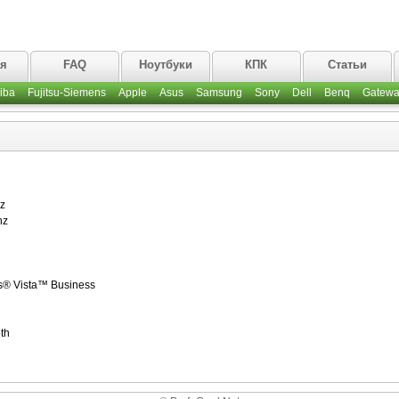
ая
FAQ
Ноутбуки
КПК
Статьи
iba
Fujitsu-Siemens
Apple
Asus
Samsung
Sony
Dell
Benq
Gatewa
z
hz
s® Vista™ Business
th