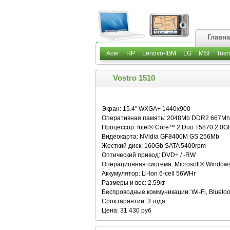
Главн
Acer
HP
Lenovo-IBM
LG
MSI
Tosh
Vostro 1510
Экран: 15.4" WXGA+ 1440x900
Оперативная память: 2048Mb DDR2 667Mh
Процессор: Intel® Core™ 2 Duo T5870 2.0G
Видеокарта: NVidia GF8400M GS 256Mb
Жесткий диск: 160Gb SATA 5400rpm
Оптический привод: DVD+ / -RW
Операционная система: Microsoft® Window
Аккумулятор: Li-Ion 6-cell 56WHr
Размеры и вес: 2.59кг
Беспроводные коммуникации: Wi-Fi, Bluetoo
Срок гарантии: 3 года
Цена: 31 430 руб