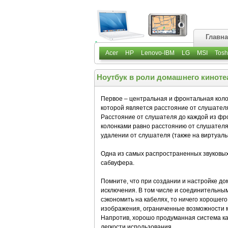
Главн
Acer
HP
Lenovo-IBM
LG
MSI
Tosh
Ноутбук в роли домашнего кинотеа
Первое – центральная и фронтальная коло
которой является расстояние от слушателя
Расстояние от слушателя до каждой из ф
колонками равно расстоянию от слушателя
удалении от слушателя (также на виртуаль
Одна из самых распространенных звуковых с
сабвуфера.
Помните, что при создании и настройке д
исключения. В том числе и соединительным
сэкономить на кабелях, то ничего хорошего
изображения, ограниченные возможности м
Напротив, хорошо продуманная система ка
легкости использования.