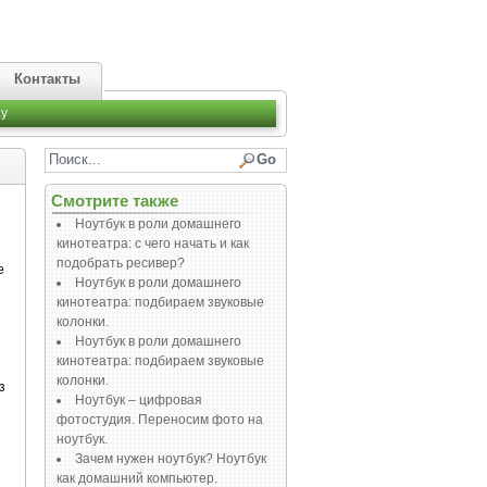
Контакты
y
Смотрите также
Ноутбук в роли домашнего
кинотеатра: с чего начать и как
подобрать ресивер?
е
Ноутбук в роли домашнего
кинотеатра: подбираем звуковые
колонки.
Ноутбук в роли домашнего
кинотеатра: подбираем звуковые
колонки.
з
Ноутбук – цифровая
фотостудия. Переносим фото на
ноутбук.
Зачем нужен ноутбук? Ноутбук
как домашний компьютер.