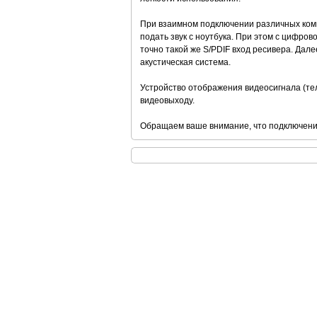
При взаимном подключении различных комп
подать звук с ноутбука. При этом с цифров
точно такой же S/РDIF вход ресивера. Да
акустическая система.
Устройство отображения видеосигнала (тел
видеовыходу.
Обращаем ваше внимание, что подключение