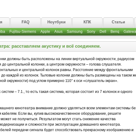
ая
FAQ
Ноутбуки
КПК
Статьи
iba
Fujitsu-Siemens
Apple
Asus
Samsung
Sony
Dell
Benq
Gatewa
тра: расставляем акустику и всё соединяем.
нки должны быть расположены на линии виртуальной окружности, радиусом
 до центральной колонки, а центром окружности – голова слушателя.
ронтальных и центральной колонок равны. Расстояние между фронтальными
 до каждой из колонок. Тыловые колонки должны быть размещены на таком ж
ной окружности) под углом примерно 110° к оси «слушатель-экран».
истем – 7.1., то есть такая система, которая состоит из 7 колонок и одного
омашнего кинотеатра внимание должно уделяться всем элементам системы бе
 кабелям. Если вы, купив высококачественное оборудование, решите
 может не получиться. Результатом могут стать снижение качества
одернизации и сложности при эксплуатации домашнего кинотеатра.
белей передачи сигнала будет способствовать прекрасному изображению и