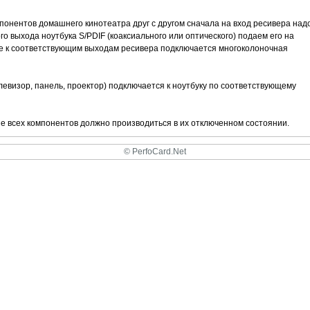
онентов домашнего кинотеатра друг с другом сначала на вход ресивера над
ого выхода ноутбука S/РDIF (коаксиального или оптического) подаем его на
лее к соответствующим выходам ресивера подключается многоколоночная
евизор, панель, проектор) подключается к ноутбуку по соответствующему
 всех компонентов должно производиться в их отключенном состоянии.
© PerfoCard.Net