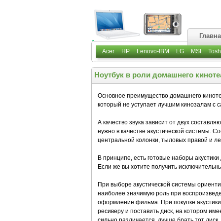
Главн
Acer
HP
Lenovo-IBM
LG
MSI
Tosh
Ноутбук в роли домашнего киноте
Основное преимущество домашнего киноте
который не уступает лучшим кинозалам с
А качество звука зависит от двух составля
нужно в качестве акустической системы. С
центральной колонки, тыловых правой и ле
В принципе, есть готовые наборы акустики
Если же вы хотите получить исключительный
При выборе акустической системы ориентир
наиболее значимую роль при воспроизведе
оформление фильма. При покупке акустики
ресиверу и поставить диск, на котором име
сильно различается, лучше брать тот диск,