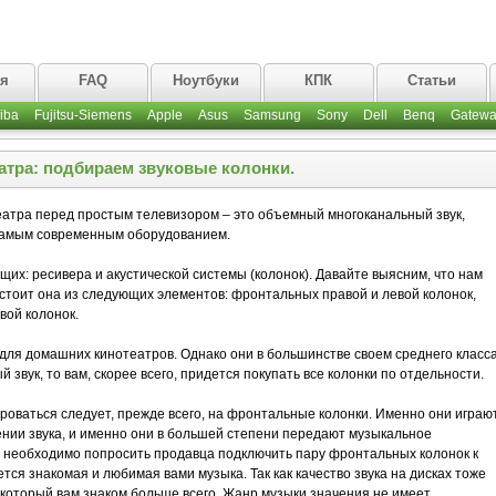
ая
FAQ
Ноутбуки
КПК
Статьи
iba
Fujitsu-Siemens
Apple
Asus
Samsung
Sony
Dell
Benq
Gatewa
атра: подбираем звуковые колонки.
атра перед простым телевизором – это объемный многоканальный звук,
 самым современным оборудованием.
ющих: ресивера и акустической системы (колонок). Давайте выясним, что нам
остоит она из следующих элементов: фронтальных правой и левой колонок,
вой колонок.
 для домашних кинотеатров. Однако они в большинстве своем среднего класса
 звук, то вам, скорее всего, придется покупать все колонки по отдельности.
оваться следует, прежде всего, на фронтальные колонки. Именно они играю
нии звука, и именно они в большей степени передают музыкальное
 необходимо попросить продавца подключить пару фронтальных колонок к
ется знакомая и любимая вами музыка. Так как качество звука на дисках тоже
 который вам знаком больше всего. Жанр музыки значения не имеет,