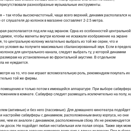
 присутствовали разнообразные музыкальные инструменты.
я – так чтобы высокочастотный, чаще всего верхний, динамик располагался н
от слушателя до колонок в магазине составляет 2-2.5 метра.
орая располагается под или над экраном. Одна из особенностей центральной
одимое, чтобы магниты внутри колонки не искажали изображение на экране
я, то центральную колонку желательно выбрать из той же серии, что и
го условия вы получите максимально сбалансированный звук. Если в предел
олонок для центрального канала, следует выбрать ту, у которой динамики
 размерам на установленные во фронтальной акустике. В отдельном
ла не нуждается.
мотря на то, что они играют вспомогательную роль, рекомендуем покупать их
ательно той же фирмы.
к помещению и только потом к имеющейся аппаратуре. При выборе сабвуфер
оложением в комнате. Сабвуфер следует размещать исключительно на полу, н
ем (активные) и без него (пассивные). Для домашнего кинотеатра подойдет
 и настройке сабвуферы с динамиком, расположенным внизу корпуса, но они
ю, чем их аналоги с динамиком, расположенным сбоку. Их не рекомендуется
или досок. Не подойдет любая нестабильная или полая опора. Также звук мож