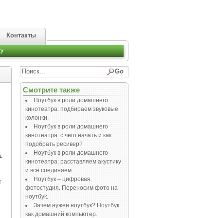
Контакты
y
Смотрите также
Ноутбук в роли домашнего
кинотеатра: подбираем звуковые
колонки.
Ноутбук в роли домашнего
кинотеатра: с чего начать и как
подобрать ресивер?
Ноутбук в роли домашнего
.
кинотеатра: расставляем акустику
и всё соединяем.
Ноутбук – цифровая
т
фотостудия. Переносим фото на
ноутбук.
Зачем нужен ноутбук? Ноутбук
как домашний компьютер.