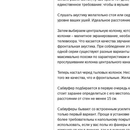
единственное требование: чтобы в музыке
Слушать акустику желательно стоя или сид
уровне ваших ушей. Идеальное расстояние 
Затем выбираем центральную колонку, кот
колонки – магнитное экранирование, необх
телевизора. Что касается качества звучани
фронтальная акустика. При соблюдении это
одной серии существуют разные варианты к
максимально похожи по характеристикам и
прослушивании колонка центрального кана
Теперь настал черед тыловых колонок. Нес
того же качества, что и фронтальные. Жел
Сабвуфер подбирается в первую очередь 
стоит заранее определиться с его местоп
расстоянии от стен не менее 15 см.
Сабвуферы бывают со встроенным усилител
только первый вариант. Проще в установке
более требовательны к напольному покрыти
использовать, если у вас полы из фанеры 