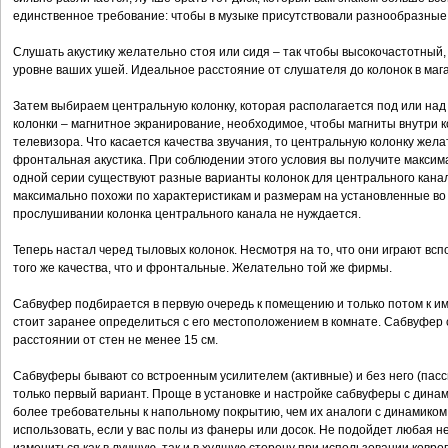
единственное требование: чтобы в музыке присутствовали разнообразны
Слушать акустику желательно стоя или сидя – так чтобы высокочастотный,
уровне ваших ушей. Идеальное расстояние от слушателя до колонок в мага
Затем выбираем центральную колонку, которая располагается под или над
колонки – магнитное экранирование, необходимое, чтобы магниты внутри 
телевизора. Что касается качества звучания, то центральную колонку жела
фронтальная акустика. При соблюдении этого условия вы получите максим
одной серии существуют разные варианты колонок для центрального канала
максимально похожи по характеристикам и размерам на установленные во
прослушивании колонка центрального канала не нуждается.
Теперь настал черед тыловых колонок. Несмотря на то, что они играют вс
того же качества, что и фронтальные. Желательно той же фирмы.
Сабвуфер подбирается в первую очередь к помещению и только потом к 
стоит заранее определиться с его местоположением в комнате. Сабвуфер 
расстоянии от стен не менее 15 см.
Сабвуферы бывают со встроенным усилителем (активные) и без него (пас
только первый вариант. Проще в установке и настройке сабвуферы с дина
более требовательны к напольному покрытию, чем их аналоги с динамиком
использовать, если у вас полы из фанеры или досок. Не подойдет любая н