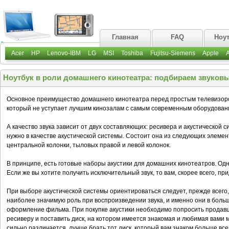
Главная
FAQ
Ноу
Acer
HP
Lenovo-IBM
LG
MSI
Toshiba
Fujitsu-Siemens
Apple
Ноутбук в роли домашнего кинотеатра: подбираем звуковы
Основное преимущество домашнего кинотеатра перед простым телевизоро
который не уступает лучшим кинозалам с самым современным оборудован
А качество звука зависит от двух составляющих: ресивера и акустической с
нужно в качестве акустической системы. Состоит она из следующих элемен
центральной колонки, тыловых правой и левой колонок.
В принципе, есть готовые наборы акустики для домашних кинотеатров. Одн
Если же вы хотите получить исключительный звук, то вам, скорее всего, пр
При выборе акустической системы ориентироваться следует, прежде всего
наиболее значимую роль при воспроизведении звука, и именно они в бол
оформление фильма. При покупке акустики необходимо попросить продавц
ресиверу и поставить диск, на котором имеется знакомая и любимая вами му
сильно различается, лучше брать тот диск, который вам знаком больше все