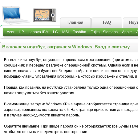
Главная
FAQ
Ноу
Acer
HP
Lenovo-IBM
LG
MSI
Toshiba
Fujitsu-Siemens
Apple
Включаем ноутбук, загружаем Windows. Вход в систему.
Вы включили ноутбук, он успешно провел самотестирование (при этом на 
сообщения) и перешел к загрузке операционной системы. Однако если в н
систем, сначала вам будет необходимо выбрать в появившемся меню одну и
помощью клавиш управления курсором, на которых изображены стрелки, и 
Правда, как правило, на ноутбуке установлена только одна операционная с
начнет загружаться без вашего участия.
В самом конце загрузки Windows ХР на экране отображается страница при
зарегистрированных пользователей. На странице приветствия для входа 
и в случае необходимости введите пароль.
Обратите внимание! При вводе пароля он не отображается: все буквы заме
чтобы его не смогли подсмотреть посторонние.