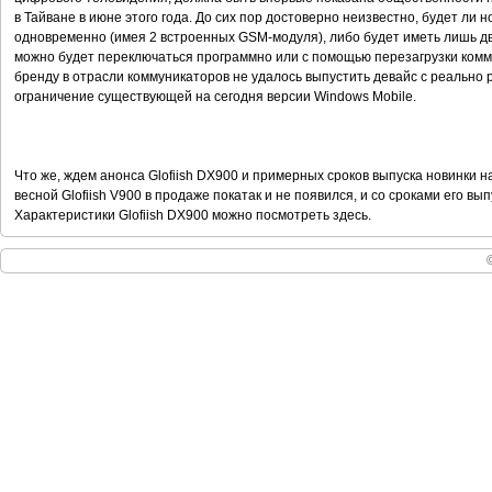
в Тайване в июне этого года. До сих пор достоверно неизвестно, будет ли 
одновременно (имея 2 встроенных GSM-модуля), либо будет иметь лишь дв
можно будет переключаться программно или с помощью перезагрузки комм
бренду в отрасли коммуникаторов не удалось выпустить девайс с реально 
ограничение существующей на сегодня версии Windows Mobile.
Что же, ждем анонса Glofiish DX900 и примерных сроков выпуска новинки 
весной Glofiish V900 в продаже покатак и не появился, и со сроками его вы
Характеристики Glofiish DX900 можно посмотреть здесь.