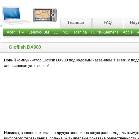
Главная
FAQ
Ноу
Acer
HP
Lenovo-IBM
LG
MSI
Toshiba
Fujitsu-Siemens
Apple
Glofiish DX900
Новый коммуникатор Glofiish DX900 под кодовым названием "Hellen", с под
анонсирован уже в июне!
Новинка, внешне похожая на другую анонсированную ранее модель коммуник
цифрового телевидения, должна быть впервые показана общественности н